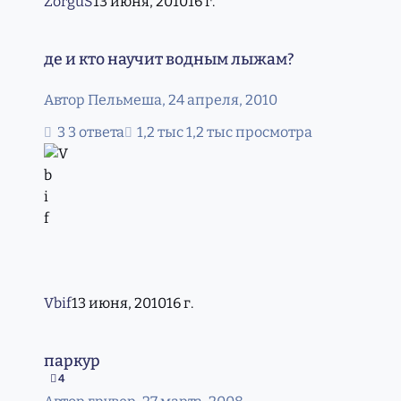
ZorguS
13 июня, 2010
16 г.
де и кто научит водным лыжам?
де и кто научит водным лыжам?
Автор
Пельмеша
,
24 апреля, 2010
3 ответа
1,2 тыс просмотра
Vbif
13 июня, 2010
16 г.
паркур
паркур
4