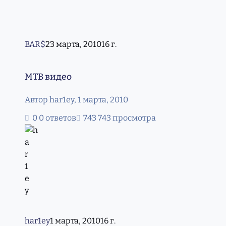
BAR$
23 марта, 2010
16 г.
MTB видео
MTB видео
Автор
har1ey
,
1 марта, 2010
0 ответов
743 просмотра
har1ey
1 марта, 2010
16 г.