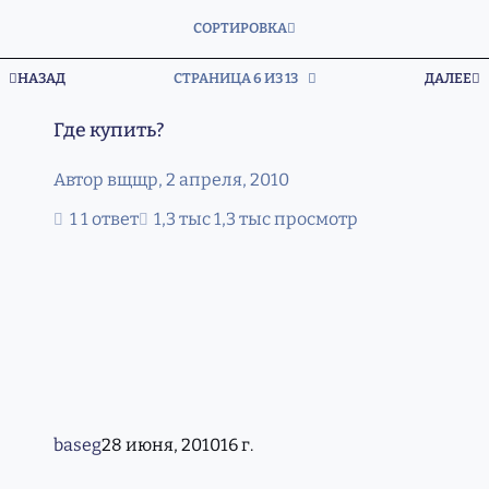
СОРТИРОВКА
ПЕРВАЯ СТРАНИЦА
П
НАЗАД
СТРАНИЦА 6 ИЗ 13
ДАЛЕЕ
Где купить?
Где купить?
Автор
вщщр
,
2 апреля, 2010
1 ответ
1,3 тыс просмотр
baseg
28 июня, 2010
16 г.