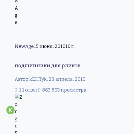
NewAge
15 июня, 2010
16 г.
подшипники для рликов
подшипники для рликов
Автор
kEHTyk
,
28 апреля, 2010
1 ответ
863 просмотра