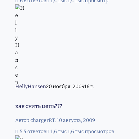
6 ответов
1,4 тыс просмотр
HellyHansen
20 ноября, 2009
16 г.
как снять цепь???
как снять цепь???
Автор
chargerRT
,
10 августа, 2009
5 ответов
1,6 тыс просмотров