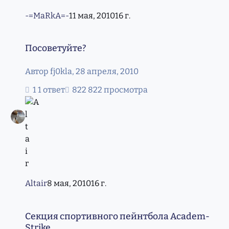
-=MaRkA=-
11 мая, 2010
16 г.
Посоветуйте?
Посоветуйте?
Автор
fj0kla
,
28 апреля, 2010
1 ответ
822 просмотра
Altair
8 мая, 2010
16 г.
Секция спортивного пейнтбола Academ-Strike
Секция спортивного пейнтбола Academ-
Strike