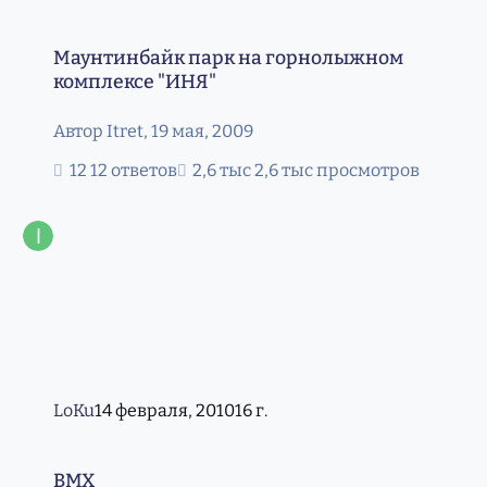
Маунтинбайк парк на горнолыжном комплексе "ИНЯ"
Маунтинбайк парк на горнолыжном
комплексе "ИНЯ"
Автор
Itret
,
19 мая, 2009
12 ответов
2,6 тыс просмотров
LoKu
14 февраля, 2010
16 г.
BMX
BMX