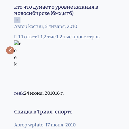
кто что думает о уровне катания в новосибирске (бмх,мтб
кто что думает о уровне катания в
новосибирске (бмх,мтб)
Автор
koctuu
,
3 января, 2010
1 ответ
1,2 тыс просмотров
reek
24 июня, 2010
16 г.
Скидка в Триал-спорте
Скидка в Триал-спорте
Автор
wpfate
,
17 июня, 2010