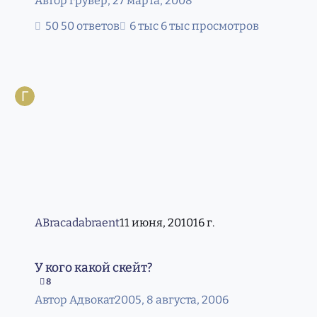
Автор
грувер
,
27 марта, 2008
50 ответов
6 тыс просмотров
ABracadabraent
11 июня, 2010
16 г.
У кого какой скейт?
У кого какой скейт?
8
Автор
Адвокат2005
,
8 августа, 2006