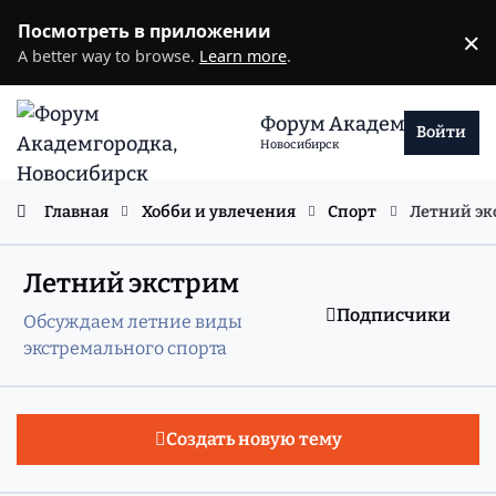
Перейти к содержанию
Посмотреть в приложении
×
D
A better way to browse.
Learn more
.
Форум Академгородка
Войти
Новосибирск
Главная
Хобби и увлечения
Спорт
Летний эк
Летний экстрим
Подписчики
Обсуждаем летние виды
экстремального спорта
Создать новую тему