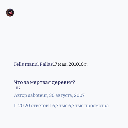
Fells manul Pallas
17 мая, 2010
16 г.
Что за мертвая деревня?
Что за мертвая деревня?
2
Автор
saboteur
,
30 августа, 2007
20 ответов
6,7 тыс просмотра