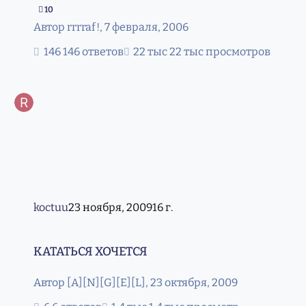
10
Автор
rrrraf!
,
7 февраля, 2006
146 ответов
22 тыс просмотров
koctuu
23 ноября, 2009
16 г.
КАТАТЬСЯ ХОЧЕТСЯ
КАТАТЬСЯ ХОЧЕТСЯ
Автор
[A][N][G][E][L]
,
23 октября, 2009