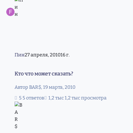
Пин
27 апреля, 2010
16 г.
Кто что может сказать?
Кто что может сказать?
Автор
BAR$
,
19 марта, 2010
5 ответов
1,2 тыс просмотра