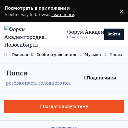
Перейти к содержанию
Посмотреть в приложении
×
D
A better way to browse.
Learn more
.
Форум Академгородка
Войти
Новосибирск
Главная
Хобби и увлечения
Музыка
Попса
Попса
Подписчики
розовая пасть голодного пса
Создать новую тему