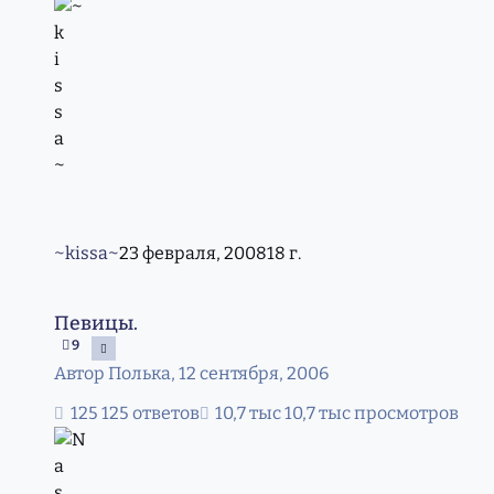
~kissa~
23 февраля, 2008
18 г.
Певицы.
Певицы.
9
Автор
Полька
,
12 сентября, 2006
125 ответов
10,7 тыс просмотров