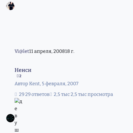
Vi@let
11 апреля, 2008
18 г.
Ненси
Ненси
2
Автор
Kеnt
,
5 февраля, 2007
29 ответов
2,5 тыс просмотра