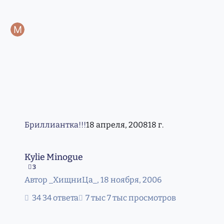
Бриллиантка!!!
18 апреля, 2008
18 г.
Kylie Minogue
Kylie Minogue
3
Автор
_XищниЦа_
,
18 ноября, 2006
34 ответа
7 тыс просмотров