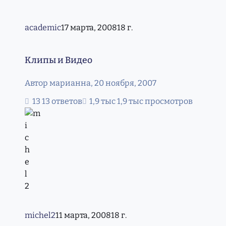
academic
17 марта, 2008
18 г.
Клипы и Видео
Клипы и Видео
Автор
марианна
,
20 ноября, 2007
13 ответов
1,9 тыс просмотров
michel2
11 марта, 2008
18 г.