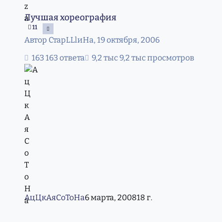
Лучшая хореография
Лучшая хореография
11
Автор
СтарLLlиНа
,
19 октября, 2006
163 ответа
9,2 тыс просмотров
АцЦкАяСоТоНа
6 марта, 2008
18 г.
Ахра