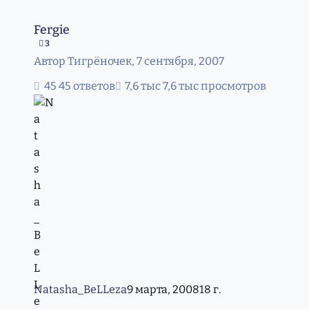
Fergie
Fergie
3
Автор
Тигрёночек
,
7 сентября, 2007
45 ответов
7,6 тыс просмотров
Natasha_BeLLeza
9 марта, 2008
18 г.