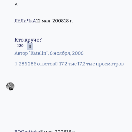
ЛёЛиЧкА
12 мая, 2008
18 г.
Кто круче?
Кто круче?
20
Автор
`Katelin`
,
6 ноября, 2006
286 ответов
17,2 тыс просмотров
BOOratinko
8 мая, 2008
18 г.