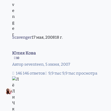
Scavenger
17 мая, 2008
18 г.
Юлия Кова
Юлия Кова
10
Автор
seventeen
,
5 июня, 2007
146 ответов
9,9 тыс просмотра