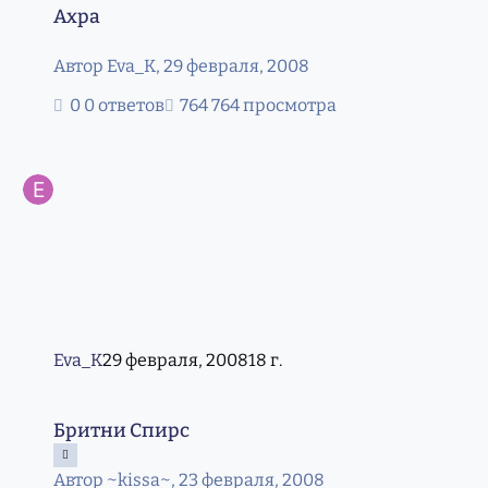
Ахра
Автор
Eva_K
,
29 февраля, 2008
0 ответов
764 просмотра
Eva_K
29 февраля, 2008
18 г.
Бритни Спирс
Бритни Спирс
Автор
~kissa~
,
23 февраля, 2008