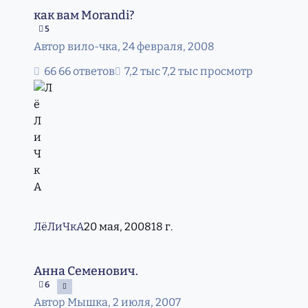
как вам Morandi?
как вам Morandi?
5
Автор
вило-чка
,
24 февраля, 2008
66 ответов
7,2 тыс просмотр
ЛёЛиЧкА
20 мая, 2008
18 г.
Анна Семенович.
Анна Семенович.
6
Автор
Мышка
,
2 июля, 2007