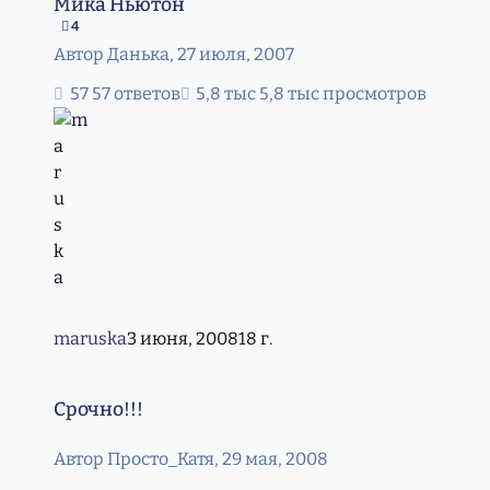
Мика Ньютон
4
Автор
Данька
,
27 июля, 2007
57 ответов
5,8 тыс просмотров
maruska
3 июня, 2008
18 г.
Срочно!!!
Срочно!!!
Автор
Просто_Катя
,
29 мая, 2008