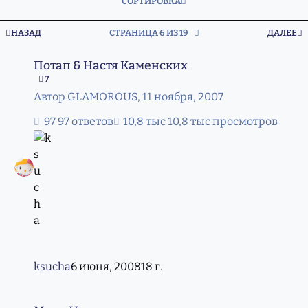
СОРТИРОВКА
ПЕРВАЯ СТРАНИЦА
П
НАЗАД
СТРАНИЦА 6 ИЗ 19
ДАЛЕЕ
Потап & Настя Каменских
Потап & Настя Каменских
7
Автор
GLAMOROUS
,
11 ноября, 2007
97 ответов
10,8 тыс просмотров
ksucha
6 июня, 2008
18 г.
Мика Ньютон