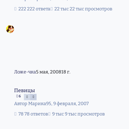
222 ответа
22 тыс просмотров
Ложe-чка
5 мая, 2008
18 г.
Певицы
Певицы
6
Автор
Марика95
,
9 февраля, 2007
78 ответов
9 тыс просмотров