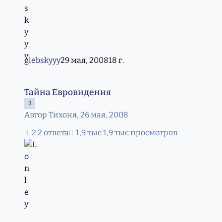
glebskyyy
29 мая, 2008
18 г.
Тайна Евровидения
Тайна Евровидения
Автор
Тихоня
,
26 мая, 2008
2 ответа
1,9 тыс просмотров