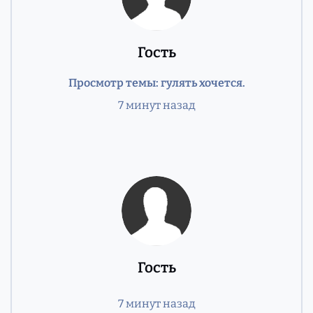
Гость
Просмотр темы: гулять хочется.
7 минут назад
Гость
7 минут назад