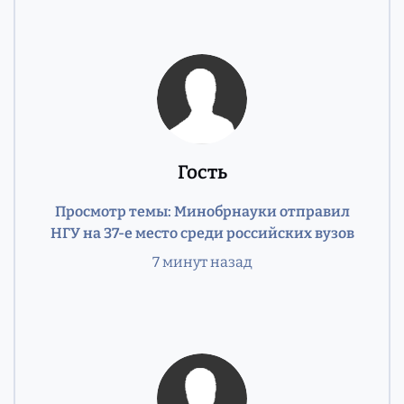
Гость
Просмотр темы: Минобрнауки отправил
НГУ на 37-е место среди российских вузов
7 минут назад