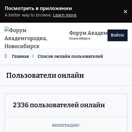
Перейти к содержанию
Посмотреть в приложении
×
D
A better way to browse.
Learn more
.
Форум Академгородка
Войти
Новосибирск
Главная
Список онлайн пользователей
Пользователи онлайн
2 336 пользователей онлайн
ФИЛЬТРАЦИЯ