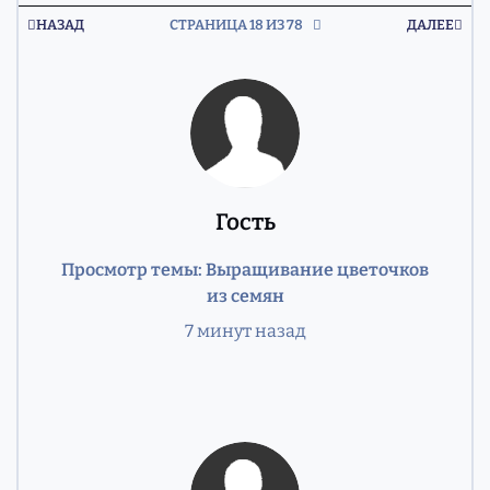
ПЕРВАЯ СТРАНИЦА
ПОС
НАЗАД
СТРАНИЦА 18 ИЗ 78
ДАЛЕЕ
Гость
Просмотр темы: Выращивание цветочков
из семян
7 минут назад