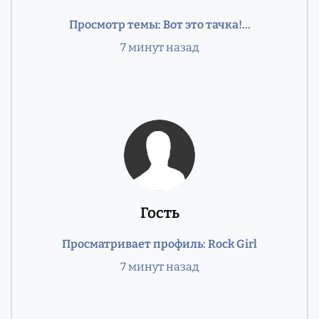
Просмотр темы: Вот это тачка!...
7 минут назад
Гость
Просматривает профиль: Rock Girl
7 минут назад