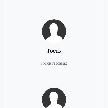
Гость
7 минут назад