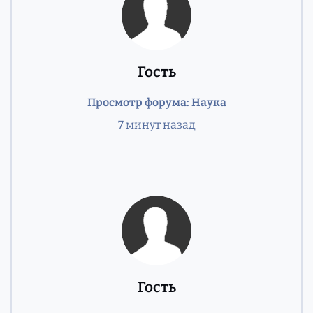
Гость
Просмотр форума: Наука
7 минут назад
Гость