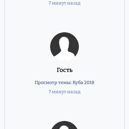
7 минут назад
Гость
Просмотр темы: Куба 2018
7 минут назад