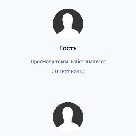
Гость
Просмотр темы: Робот пылесос
7 минут назад