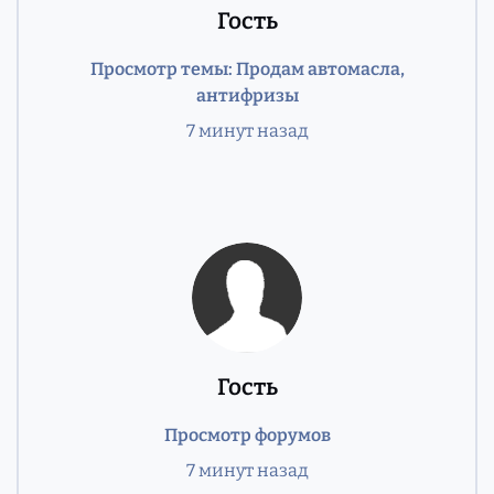
Гость
Просмотр темы: Продам автомасла,
антифризы
7 минут назад
Гость
Просмотр форумов
7 минут назад