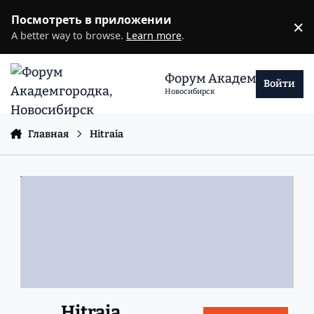
Перейти к содержанию
Посмотреть в приложении
×
D
A better way to browse.
Learn more
.
Форум Академгородка
Войти
Новосибирск
Главная
Hitraia
Hitraia