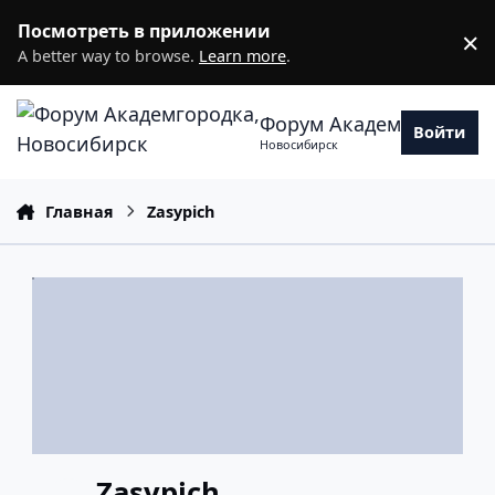
Перейти к содержанию
Посмотреть в приложении
×
D
A better way to browse.
Learn more
.
Форум Академгородка
Войти
Новосибирск
Главная
Zasypich
Zasypich