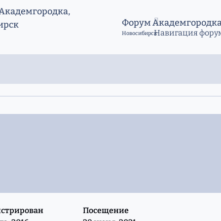
Форум Академгородк
Навигация фору
Новосибирск
истрирован
Посещение