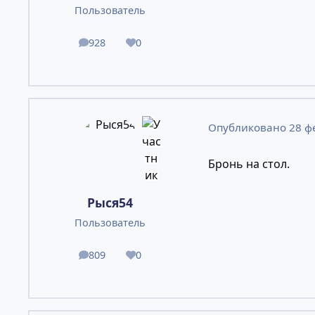
Пользователь
928
0
сообщения
Репутация
Опубликовано
28 ф
Бронь на стол.
Рыся54
Пользователь
809
0
сообщения
Репутация