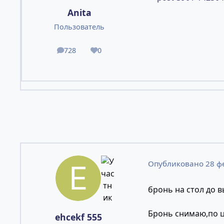
Anita
Пользователь
728
0
сообщения
Репутация
Опубликовано
28 ф
бронь на стол до в
Бронь снимаю,по ц
ehcekf 555