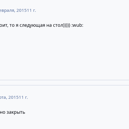
евраля, 2015
11 г.
оит, то я следующая на стол))))) :wub:
рта, 2015
11 г.
но закрыть