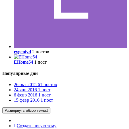
evgeniyd
2 постов
EHome54
1 пост
Популярные дни
26 окт 2015
61 постов
24 янв 2016
1 пост
6 февр 2016
1 пост
15 февр 2016
1 пост
Развернуть обзор темы
Создать новую тему