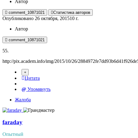
Автор
comment_10871021
Статистика авторов
Опубликовано
26 октября, 2015
10 г.
Автор
comment_10871021
55.
http://pix.academ.info/img/2015/10/26/2884972fe7dd93b6d41f926de
Цитата
Упомянуть
Жалоба
faraday
Опытный