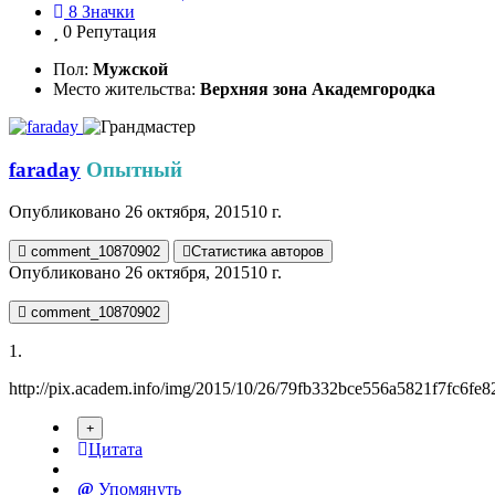
8
Значки
0
Репутация
Пол:
Мужской
Место жительства:
Верхняя зона Академгородка
faraday
Опытный
Опубликовано
26 октября, 2015
10 г.
comment_10870902
Статистика авторов
Опубликовано
26 октября, 2015
10 г.
comment_10870902
1.
http://pix.academ.info/img/2015/10/26/79fb332bce556a5821f7fc6fe8
Цитата
Упомянуть