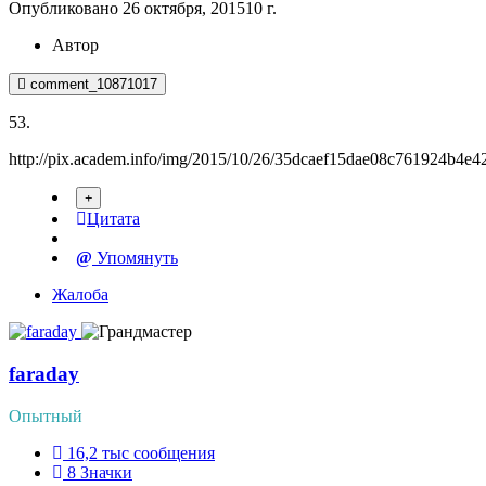
Опубликовано
26 октября, 2015
10 г.
Автор
comment_10871017
53.
http://pix.academ.info/img/2015/10/26/35dcaef15dae08c761924b4e4
Цитата
Упомянуть
Жалоба
faraday
Опытный
16,2 тыс
сообщения
8
Значки