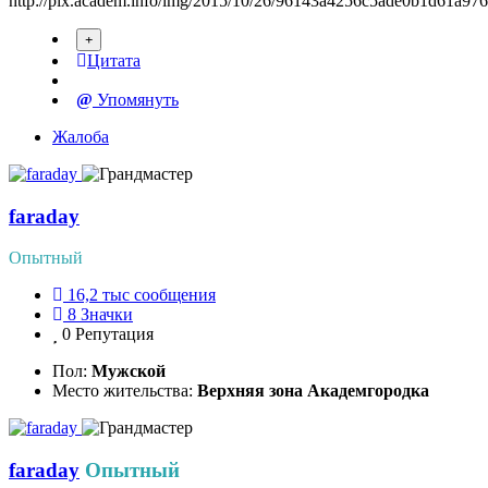
http://pix.academ.info/img/2015/10/26/96143a4256c5ade0b1d61a97
Цитата
Упомянуть
Жалоба
faraday
Опытный
16,2 тыс
сообщения
8
Значки
0
Репутация
Пол:
Мужской
Место жительства:
Верхняя зона Академгородка
faraday
Опытный