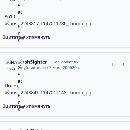
8610
Цитата
Упомянуть
comment_2248841
Статистика авторов
FlashSighter
Пользователь
Опубликовано
7 мая, 2006
20 г.
Полет
Цитата
Упомянуть
comment_2248897
Статистика авторов