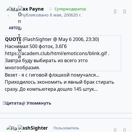
comment_2245768
Статистика авторов
Max Payne
Супермодератор
Опубликовано
6 мая, 2006
20 г.
АВТОР
QUOTE
(FlashSighter @ May 6 2006, 23:30)
Наснимал 500 фоток, 3.6Гб
https://academ.club/html/emoticons/blink.gif
.
Завтра буду выбирать из всего этго
многообразия.
Везет - я с гиговой флэшкой помучался...
Приходилось экономить и явный брак стирать
сразу. До компьютера дошло 145 штук...
Цитата
Упомянуть
comment_2245786
Статистика авторов
FlashSighter
Пользователь