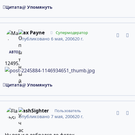
Цитата
Упомянуть
comment_2245884
Статистика авторов
Max Payne
Супермодератор
Опубликовано
6 мая, 2006
20 г.
АВТОР
12495.
Цитата
Упомянуть
comment_2248789
Статистика авторов
FlashSighter
Пользователь
Опубликовано
7 мая, 2006
20 г.