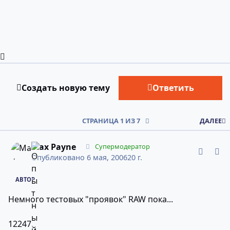
Развернуть обзор темы
Создать новую тему
Ответить
СТРАНИЦА 1 ИЗ 7
ДАЛЕЕ
comment_2245748
Статистика авторов
Max Payne
Супермодератор
Опубликовано
6 мая, 2006
20 г.
АВТОР
Немного тестовых "проявок" RAW пока...
12247.