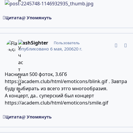
Цитата
Упомянуть
comment_2245759
Статистика авторов
FlashSighter
Пользователь
Опубликовано
6 мая, 2006
20 г.
Наснимал 500 фоток, 3.6Гб
https://academ.club/html/emoticons/blink.gif
. Завтра
буду выбирать из всего этго многообразия.
А концерт, да.. суперский был концерт
https://academ.club/html/emoticons/smile.gif
Цитата
Упомянуть