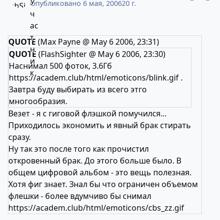
Опубликовано
6 мая, 2006
20 г.
QUOTE
(Max Payne @ May 6 2006, 23:31)
QUOTE
(FlashSighter @ May 6 2006, 23:30)
Наснимал 500 фоток, 3.6Гб
https://academ.club/html/emoticons/blink.gif
.
Завтра буду выбирать из всего этго
многообразия.
Везет - я с гиговой флэшкой помучился...
Приходилось экономить и явный брак стирать
сразу.
Ну так это после того как прочистил
откровенный брак. До этого больше было. В
общем цифровой альбом - это вещь полезная.
Хотя фиг знает. Знал бы что ограничен объемом
флешки - более вдумчиво бы снимал
https://academ.club/html/emoticons/cbs_zz.gif