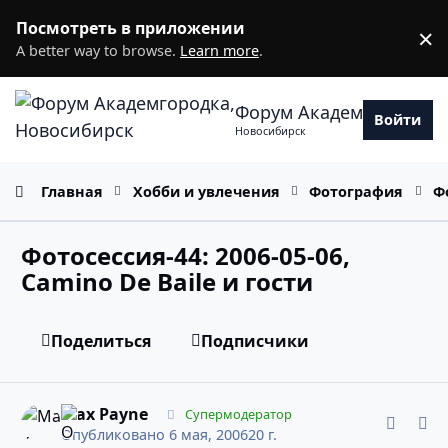
Перейти к содержанию
Посмотреть в приложении
×
D
A better way to browse.
Learn more
.
Форум Академгородка
Войти
Новосибирск
Главная
Хобби и увлечения
Фотография
Ф
Фотосессия-44: 2006-05-06,
Camino De Baile и гости
Поделиться
Подписчики
comment_2244851
Статистика авторов
Max Payne
Супермодератор
Опубликовано
6 мая, 2006
20 г.