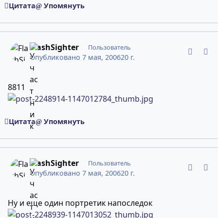
Цитата
Упомянуть
comment_2248914
Статистика авторов
FlashSighter
Пользователь
Опубликовано
7 мая, 2006
20 г.
8811
Цитата
Упомянуть
comment_2248939
Статистика авторов
FlashSighter
Пользователь
Опубликовано
7 мая, 2006
20 г.
Ну и еще один портретик напоследок