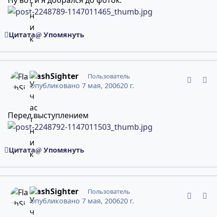
Ну вот и я добрался до фоток.
Цитата
Упомянуть
comment_2248792
Статистика авторов
FlashSighter
Пользователь
Опубликовано
7 мая, 2006
20 г.
Перед выступлением
Цитата
Упомянуть
comment_2248795
Статистика авторов
FlashSighter
Пользователь
Опубликовано
7 мая, 2006
20 г.