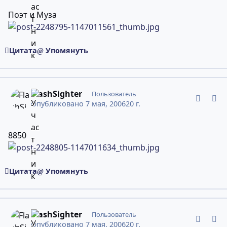
Поэт и Муза
Цитата
Упомянуть
comment_2248805
Статистика авторов
FlashSighter
Пользователь
Опубликовано
7 мая, 2006
20 г.
8850
Цитата
Упомянуть
comment_2248817
Статистика авторов
FlashSighter
Пользователь
Опубликовано
7 мая, 2006
20 г.