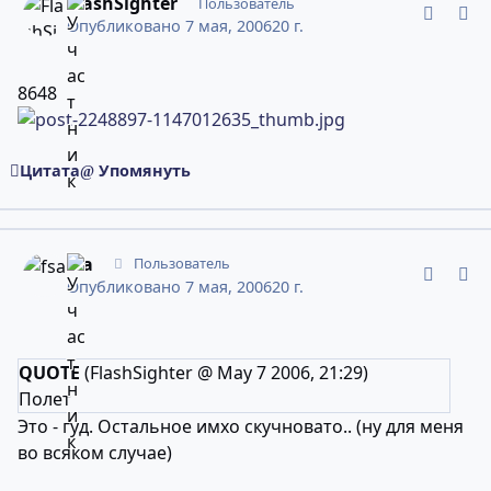
FlashSighter
Пользователь
Опубликовано
7 мая, 2006
20 г.
8648
Цитата
Упомянуть
comment_2248913
Статистика авторов
fsa
Пользователь
Опубликовано
7 мая, 2006
20 г.
QUOTE
(FlashSighter @ May 7 2006, 21:29)
Полет
Это - гуд. Остальное имхо скучновато.. (ну для меня
во всяком случае)