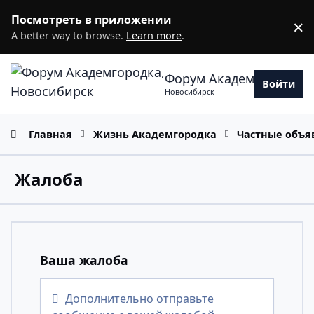
Перейти к содержанию
Посмотреть в приложении
×
D
A better way to browse.
Learn more
.
Форум Академгородка
Войти
Новосибирск
Главная
Жизнь Академгородка
Частные объя
Жалоба
Ваша жалоба
Дополнительно отправьте