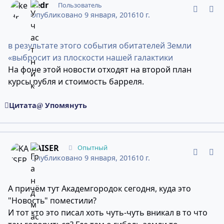
kedr
Пользователь
Опубликовано
9 января, 2016
10 г.
в результате этого события обитателей Земли
«выбросит из плоскости нашей галактики
На фоне этой новости отходят на второй план
курсы рубля и стоимость барреля.
Цитата
Упомянуть
comment_10946089
Статистика авторов
KAISER
Опытный
Опубликовано
9 января, 2016
10 г.
А причём тут Академгородок сегодня, куда это
"Новость" поместили?
И тот кто это писал хоть чуть-чуть вникал в то что