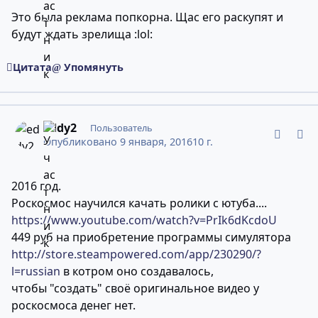
Это была реклама попкорна. Щас его раскупят и
будут ждать зрелища :lol:
Цитата
Упомянуть
comment_10946773
Статистика авторов
eddy2
Пользователь
Опубликовано
9 января, 2016
10 г.
2016 год.
Роскосмос научился качать ролики с ютуба....
https://www.youtube.com/watch?v=PrIk6dKcdoU
449 руб на приобретение программы симулятора
http://store.steampowered.com/app/230290/?
l=russian
в котром оно создавалось,
чтобы "создать" своё оригинальное видео у
роскосмоса денег нет.