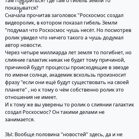
там говориться? Где там о гибель земли то
показыватся?
Сначала прочитав заголовок "Роскосмос создал
видеоролик, в котором показал гибель Земли
"подумал что Роскосмос чушь несёт. Но посмотрев
ролик увидел что ничего такого а чушь додумал
автор новости.
Через четыре миллиарда лет земля то погибнет, но
слияние галактик никак не будет тому причиной,
причиной будут процессы происходящие в звезде
по имени солнце, академик вскользь произносит
фразу "если они ещё будут существовать на своей
планете" , но к тому о чём собственно ролик это
отношения не имеет.
И к тому же вы уверены то ролик о слиянии галактик
создал Роскосмос? Он такими делами не
занимается.
ЗЫ: Вообще половина "новостей" здесь, да и не