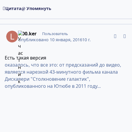
Цитата
Упомянуть
comment_10946972
Статистика авторов
L.00.ker
Пользователь
Опубликовано
10 января, 2016
10 г.
Есть такая версия
оказалось, что все это: от предсказаний до видео,
является нарезкой 43-минутного фильма канала
Дискавери "Столкновение галактик",
опубликованного на Ютюбе в 2011 году...