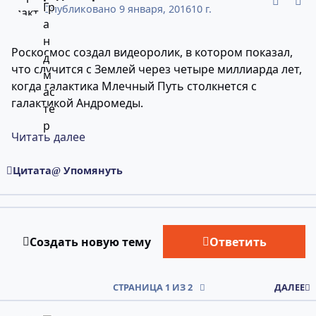
Опубликовано
9 января, 2016
10 г.
Роскосмос создал видеоролик, в котором показал,
что случится с Землей через четыре миллиарда лет,
когда галактика Млечный Путь столкнется с
галактикой Андромеды.
Читать далее
Цитата
Упомянуть
Создать новую тему
Ответить
СТРАНИЦА 1 ИЗ 2
ДАЛЕЕ
comment_10946087
Статистика авторов