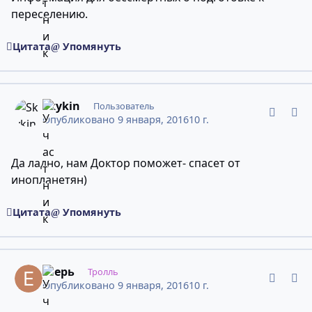
переселению.
Цитата
Упомянуть
comment_10946349
Статистика авторов
Skykin
Пользователь
Опубликовано
9 января, 2016
10 г.
Да ладно, нам Доктор поможет- спасет от
инопланетян)
Цитата
Упомянуть
comment_10946353
Статистика авторов
егерь
Тролль
Опубликовано
9 января, 2016
10 г.