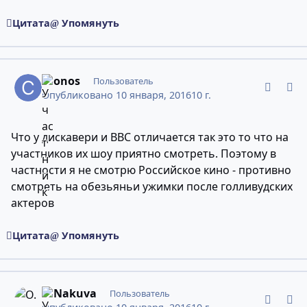
Цитата
Упомянуть
comment_10947006
Статистика авторов
Cronos
Пользователь
Опубликовано
10 января, 2016
10 г.
Что у дискавери и BBC отличается так это то что на
участников их шоу приятно смотреть. Поэтому в
частности я не смотрю Российское кино - противно
смотреть на обезьяньи ужимки после голливудских
актеров
Цитата
Упомянуть
comment_10947011
Статистика авторов
O.Nakuva
Пользователь