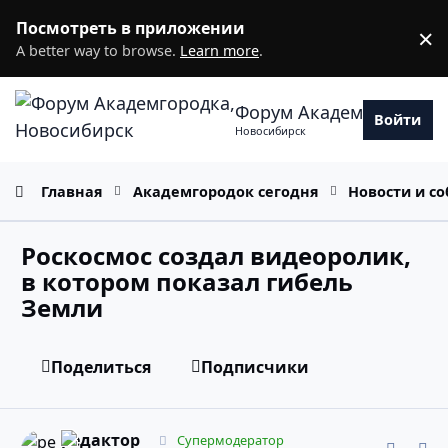
Перейти к содержанию
Посмотреть в приложении
×
D
A better way to browse.
Learn more
.
Форум Академгородка
Войти
Новосибирск
Главная
Академгородок сегодня
Новости и с
Роскосмос создал видеоролик,
в котором показал гибель
Земли
Поделиться
Подписчики
comment_10946081
Статистика авторов
редактор
Супермодератор