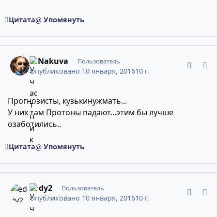
Цитата
Упомянуть
comment_10946977
Статистика авторов
O.Nakuva
Пользователь
Опубликовано
10 января, 2016
10 г.
Прогнозисты, кузькинужмать...
У них там Протоны падают...этим бы лучше
озаботились..
Цитата
Упомянуть
comment_10946978
Статистика авторов
eddy2
Пользователь
Опубликовано
10 января, 2016
10 г.