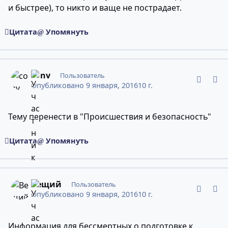
и быстрее), то никто и ваще не пострадает.
Цитата
Упомянуть
comment_10946254
Статистика авторов
conv
Пользователь
Опубликовано
9 января, 2016
10 г.
Тему перенести в "Происшествия и безопасность"
Цитата
Упомянуть
comment_10946266
Статистика авторов
Вещий
Пользователь
Опубликовано
9 января, 2016
10 г.
Информация для бессмертных о подготовке к