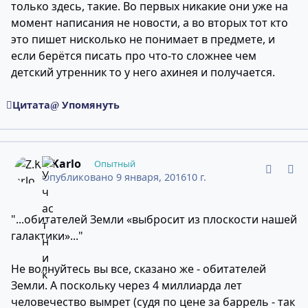
только здесь, такие. Во первых никакие они уже на
момент написания не новости, а во вторых тот кто
это пишет нисколько не понимает в предмете, и
если берётся писать про что-то сложнее чем
детский утренник то у него ахинея и получается.
Цитата
Упомянуть
comment_10946191
Статистика авторов
Z.Karlo
Опытный
Опубликовано
9 января, 2016
10 г.
"...обитателей Земли «выбросит из плоскости нашей
галактики»..."
Не волнуйтесь вы все, сказано же - обитателей
Земли. А поскольку через 4 миллиарда лет
человечество вымрет (судя по цене за баррель - так