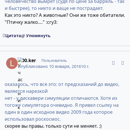
человечество вымрет (судя по цене за баррель - так
и быстрее), то никто и ваще не пострадает.
Как это никто? А животные? Они же тоже обитатели.
"Птичку жалко...." :cry3:
Цитата
Упомянуть
comment_10946996
Статистика авторов
L.00.ker
Пользователь
Опубликовано
10 января, 2016
10 г.
оказалось, что все это: от предсказаний до видео,
является нарезкой
нет - у дискавери симуляции отличаются. Хотя из
тогоже симулятора очевидно. Я привел ссылку на
один в один исходное видео 2009 года которое
использовал роскосмос.
скорее вы правы. только сути не меняет. :)