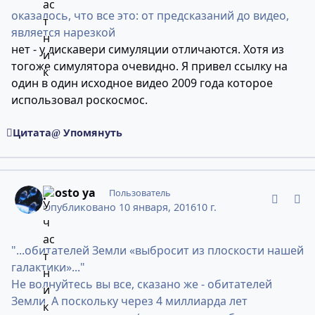
оказалось, что все это: от предсказаний до видео,
является нарезкой
нет - у дискавери симуляции отличаются. Хотя из
тогоже симулятора очевидно. Я привел ссылку на
один в один исходное видео 2009 года которое
использовал роскосмос.
Цитата
Упомянуть
comment_10946980
Статистика авторов
prosto ya
Пользователь
Опубликовано
10 января, 2016
10 г.
"...обитателей Земли «выбросит из плоскости нашей
галактики»..."
Не волнуйтесь вы все, сказано же - обитателей
Земли. А поскольку через 4 миллиарда лет