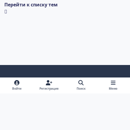
Перейти к списку тем
Светлый режим
Темный режим
Системные предпочтения
v
Войти
Регистрация
Поиск
Меню
k
Обратная связь
Cookie-файлы
RSS
Форум Академгородка, Новосибирск