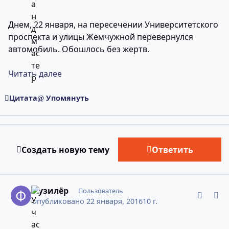
Днем, 22 января, на пересечении Университетского
проспекта и улицы Жемчужной перевернулся
автомобиль. Обошлось без жертв.
Читать далее
Цитата
Упомянуть
Создать новую тему
Ответить
comment_10958714
Статистика авторов
Фузилёр
Пользователь
Опубликовано
22 января, 2016
10 г.