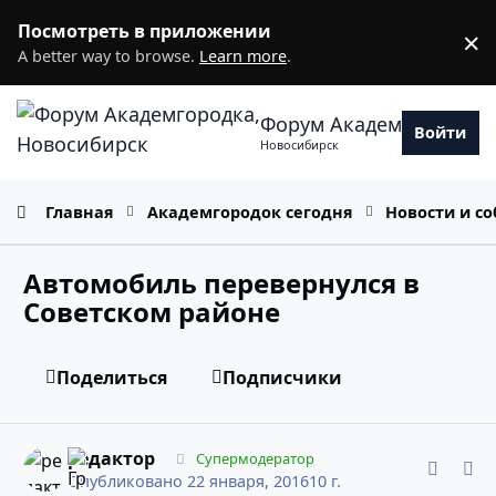
Перейти к содержанию
Посмотреть в приложении
×
D
A better way to browse.
Learn more
.
Форум Академгородка
Войти
Новосибирск
Главная
Академгородок сегодня
Новости и с
Автомобиль перевернулся в
Советском районе
Поделиться
Подписчики
comment_10958592
Статистика авторов
редактор
Супермодератор
Опубликовано
22 января, 2016
10 г.