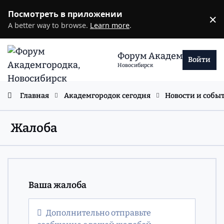
Перейти к содержанию
Посмотреть в приложении
×
D
A better way to browse.
Learn more
.
Форум Академгородка
Войти
Новосибирск
Главная
Академгородок сегодня
Новости и собы
Жалоба
Ваша жалоба
Дополнительно отправьте