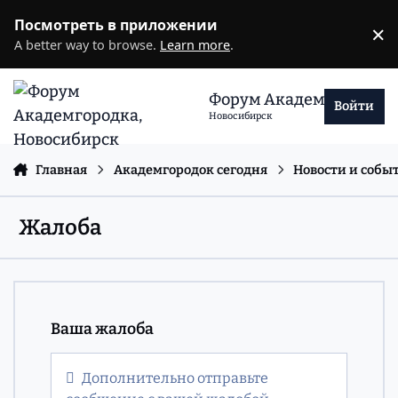
Перейти к содержанию
Посмотреть в приложении
×
D
A better way to browse.
Learn more
.
Форум Академгородка
Войти
Новосибирск
Главная
Академгородок сегодня
Новости и собы
Жалоба
Ваша жалоба
Дополнительно отправьте