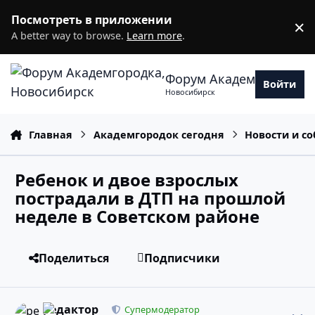
Перейти к содержанию
Посмотреть в приложении
×
D
A better way to browse.
Learn more
.
Форум Академгородка
Войти
Новосибирск
Главная
Академгородок сегодня
Новости и с
Ребенок и двое взрослых
пострадали в ДТП на прошлой
неделе в Советском районе
Поделиться
Подписчики
comment_11138829
Статистика авторов
редактор
Супермодератор