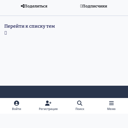
Поделиться
Подписчики
Перейти к списку тем
Светлый режим
Темный режим
Системные предпочтения
v
Войти
Регистрация
Поиск
Меню
k
Обратная связь
Cookie-файлы
RSS
Форум Академгородка, Новосибирск