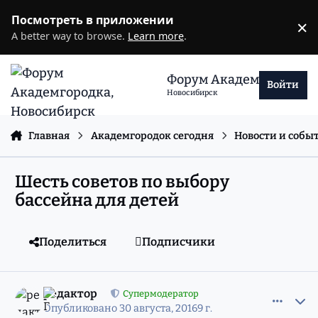
Перейти к содержанию
Посмотреть в приложении
×
D
A better way to browse.
Learn more
.
Форум Академгородка
Войти
Новосибирск
Главная
Академгородок сегодня
Новости и собы
Шесть советов по выбору
бассейна для детей
Поделиться
Подписчики
comment_11170350
Статистика авторов
редактор
Супермодератор
Опубликовано
30 августа, 2016
9 г.