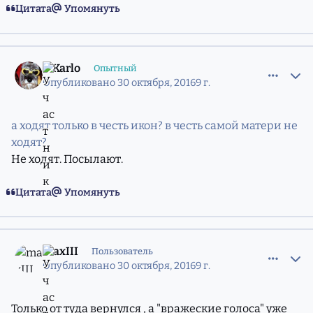
Цитата
Упомянуть
comment_11217054
Статистика авторов
Z.Karlo
Опытный
Опубликовано
30 октября, 2016
9 г.
а ходят только в честь икон? в честь самой матери не
ходят?
Не ходят. Посылают.
Цитата
Упомянуть
comment_11217294
Статистика авторов
maxIII
Пользователь
Опубликовано
30 октября, 2016
9 г.
Только от туда вернулся , а "вражеские голоса" уже