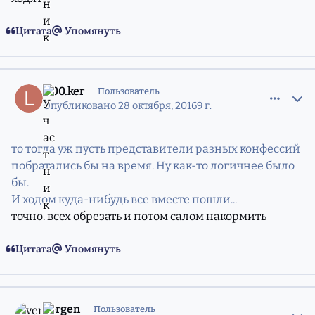
Цитата
Упомянуть
comment_11216284
Статистика авторов
L.00.ker
Пользователь
Опубликовано
28 октября, 2016
9 г.
то тогда уж пусть представители разных конфессий
побратались бы на время. Ну как-то логичнее было
бы.
И ходом куда-нибудь все вместе пошли...
точно. всех обрезать и потом салом накормить
Цитата
Упомянуть
comment_11216339
Статистика авторов
vergen
Пользователь