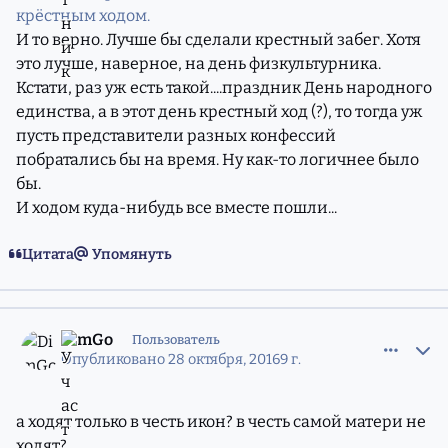
крёстным ходом.
И то верно. Лучше бы сделали крестный забег. Хотя
это лучше, наверное, на день физкультурника.
Кстати, раз уж есть такой....праздник День народного
единства, а в этот день крестный ход (?), то тогда уж
пусть представители разных конфессий
побратались бы на время. Ну как-то логичнее было
бы.
И ходом куда-нибудь все вместе пошли...
Цитата
Упомянуть
comment_11216282
Статистика авторов
DimGo
Пользователь
Опубликовано
28 октября, 2016
9 г.
а ходят только в честь икон? в честь самой матери не
ходят?