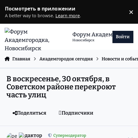
Перейти к содержанию
Посмотреть в приложении
×
D
A better way to browse.
Learn more
.
Форум Академгородка
Войти
Новосибирск
Главная
Академгородок сегодня
Новости и собы
В воскресенье, 30 октября, в
Советском районе перекроют
часть улиц
Поделиться
Подписчики
comment_11216015
Статистика авторов
редактор
Супермодератор