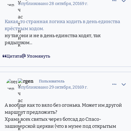
Опубликовано
28 октября, 2016
9 г.
Какая-то странная логика ходить в день единства
крёстным ходом.
ну так они и не в день единства ходят, так
рядышком...
Цитата
Упомянуть
comment_11216602
Статистика авторов
vergen
Пользователь
Опубликовано
29 октября, 2016
9 г.
А вообще как то вяло без огонька. Может им другой
маршрут предложить?
Храма всех святых через ботсад до Спасо-
зашиверской церкви (что в музее под открытым