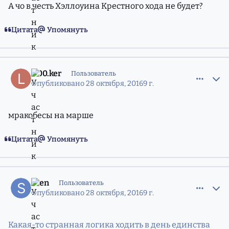
А чо в честь Хэллоуина Крестного хода не будет?
Цитата
Упомянуть
comment_11216273
Статистика авторов
L.00.ker
Пользователь
Опубликовано
28 октября, 2016
9 г.
мракобесы на марше
Цитата
Упомянуть
comment_11216277
Статистика авторов
Sten
Пользователь
Опубликовано
28 октября, 2016
9 г.
Какая-то странная логика ходить в день единства