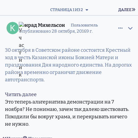
П
СТРАНИЦА 1 ИЗ 2
ДАЛЕЕ
comment_11216152
Статистика авторов
Конрад Михельсон
Пользователь
Опубликовано
28 октября, 2016
9 г.
30 октября в Советском районе состоится Крестный
ход в честь Казанской иконы Божией Матери и
празднования Дня народного единства. На дорогах
района временно ограничат движение
автотранспорта.
Читать далее
Это теперь альтернатива демонстрации на 7
ноября? Не понимаю, зачем так далеко шествовать.
Походили бы вокруг храма, и перекрывать ничего
не нужно.