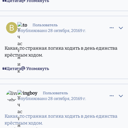
Цитата
Упомянуть
comment_11216158
Статистика авторов
Bato
Пользователь
Опубликовано
28 октября, 2016
9 г.
Какая-то странная логика ходить в день единства
крёстным ходом.
Цитата
Упомянуть
comment_11216166
Статистика авторов
livingboy
Пользователь
Опубликовано
28 октября, 2016
9 г.
Какая-то странная логика ходить в день единства
крёстным ходом.