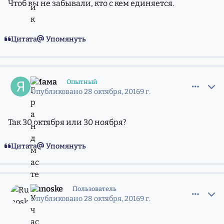
Чтоб вы не забывали, кто с кем единяется.
Цитата
Упомянуть
comment_11216232
Статистика авторов
яМама
Опытный
Опубликовано
28 октября, 2016
9 г.
Так 30 октября или 30 ноября?
Цитата
Упомянуть
comment_11216272
Статистика авторов
Runoske
Пользователь
Опубликовано
28 октября, 2016
9 г.