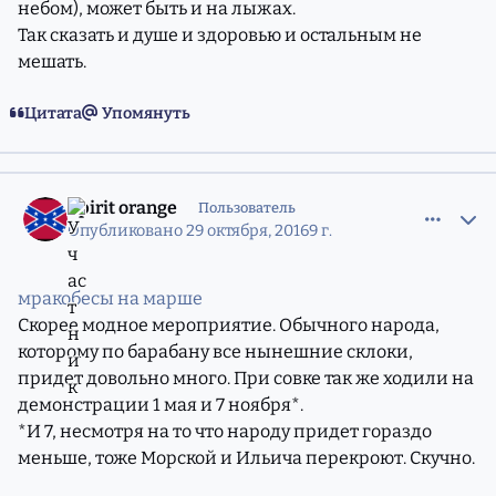
небом), может быть и на лыжах.
Так сказать и душе и здоровью и остальным не
мешать.
Цитата
Упомянуть
comment_11216910
Статистика авторов
Spirit orange
Пользователь
Опубликовано
29 октября, 2016
9 г.
мракобесы на марше
Скорее модное мероприятие. Обычного народа,
которому по барабану все нынешние склоки,
придет довольно много. При совке так же ходили на
демонстрации 1 мая и 7 ноября*.
*И 7, несмотря на то что народу придет гораздо
меньше, тоже Морской и Ильича перекроют. Скучно.