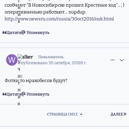
сообчают "В Новосибирске прошел Крестные ход"... ; )
оперативненько работают... :supdup:
http://www.newsru.com/russia/30oct2016/nsk.html
Цитата
Упомянуть
comment_11217296
Статистика авторов
Walker
Пользователь
Опубликовано
30 октября, 2016
9 г.
Фотки то мракобесов будут?
Цитата
Упомянуть
П
СТРАНИЦА 1 ИЗ 2
ДАЛЕЕ