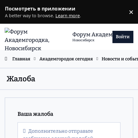
Перейти к содержанию
Посмотреть в приложении
×
D
A better way to browse.
Learn more
.
Форум Академгородка
Войти
Новосибирск
Главная
Академгородок сегодня
Новости и собы
Жалоба
Ваша жалоба
Дополнительно отправьте