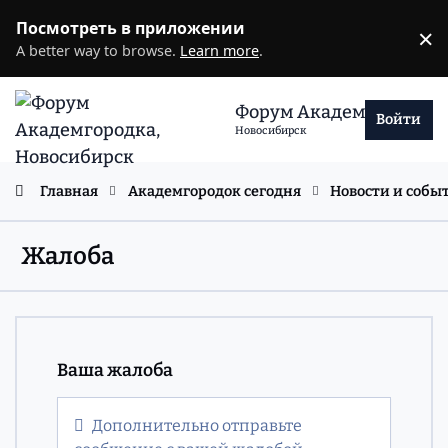
Перейти к содержанию
Посмотреть в приложении
×
D
A better way to browse.
Learn more
.
Форум Академгородка
Войти
Новосибирск
Главная
Академгородок сегодня
Новости и собы
Жалоба
Ваша жалоба
Дополнительно отправьте