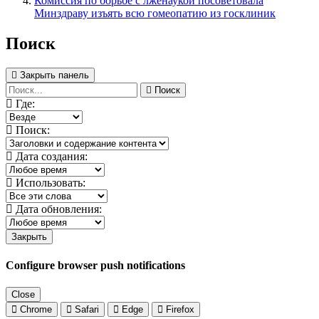
Комиссия по борьбе с лженаукой посоветовала
Минздраву изъять всю гомеопатию из госклиник
Поиск
Закрыть панель
Поиск
Где:
Поиск:
Дата создания:
Использовать:
Дата обновления:
Закрыть
Configure browser push notifications
Close
Chrome
Safari
Edge
Firefox