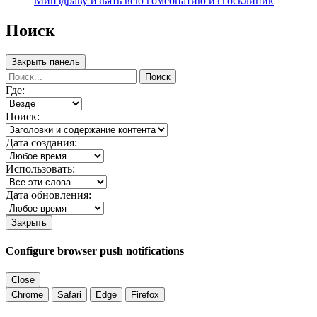
Минздраву изъять всю гомеопатию из госклиник
Поиск
Закрыть панель
Поиск
Где:
Поиск:
Дата создания:
Использовать:
Дата обновления:
Закрыть
Configure browser push notifications
Close
Chrome
Safari
Edge
Firefox