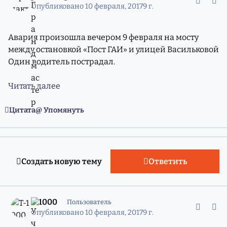
Опубликовано
10 февраля, 2017
9 г.
Авария произошла вечером 9 февраля на мосту
между остановкой «Пост ГАИ» и улицей Васильковой
Один водитель пострадал.
Читать далее
Цитата
Упомянуть
Создать новую тему
Ответить
comment_11287551
Статистика авторов
Т-1000
Пользователь
Опубликовано
10 февраля, 2017
9 г.