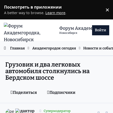
Перейти к содержанию
Посмотреть в приложении
×
D
A better way to browse.
Learn more
.
Форум Академгородка
Войти
Новосибирск
Главная
Академгородок сегодня
Новости и собы
Грузовик и два легковых
автомобиля столкнулись на
Бердском шоссе
Поделиться
Подписчики
comment_11287483
Статистика авторов
редактор
Супермодератор