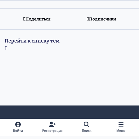
Поделиться
Подписчики
Перейти к списку тем
Светлый режим
Темный режим
Системные предпочтения
v
Войти
Регистрация
Поиск
Меню
k