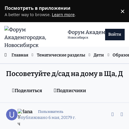
Перейти к содержанию
Посмотреть в приложении
×
D
A better way to browse.
Learn more
.
Форум Академгородка
Войти
Новосибирск
Главная
Тематические разделы
Дети
Образо
Посоветуйте д/сад на дому в Ща, Д
Поделиться
Подписчики
comment_11343932
Статистика авторов
Urlana
Пользователь
Опубликовано
6 мая, 2017
9 г.