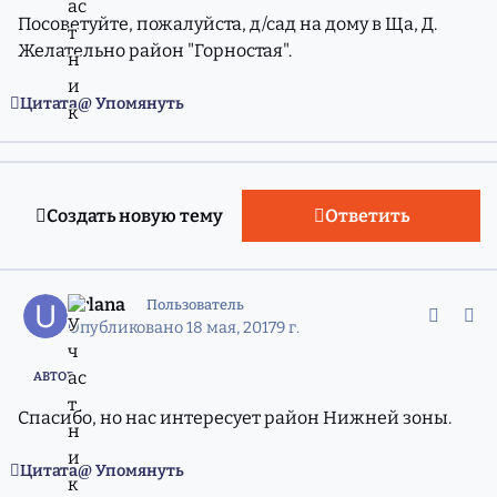
Посоветуйте, пожалуйста, д/сад на дому в Ща, Д.
Желательно район "Горностая".
Цитата
Упомянуть
Создать новую тему
Ответить
comment_11351636
Статистика авторов
Urlana
Пользователь
Опубликовано
18 мая, 2017
9 г.
АВТОР
Спасибо, но нас интересует район Нижней зоны.
Цитата
Упомянуть