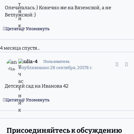
Опечаталась :) Конечно же на Вяземской, а не
Ветлужской :)
Цитата
Упомянуть
4 месяца спустя...
comment_11421141
Статистика авторов
anulia-4
Пользователь
Опубликовано
28 сентября, 2017
8 г.
Детский сад на Иванова 42
Цитата
Упомянуть
Присоединяйтесь к обсуждению