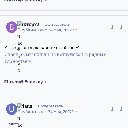
Цитата
Упомянуть
comment_11354999
Статистика авторов
Виктор72
Пользователь
Опубликовано
24 мая, 2017
9 г.
А разве ветлужская не на обгэсе?
Спасибо, мы нашли на Ветлужской 2, рядом с
Горностаем.
Цитата
Упомянуть
comment_11355120
Статистика авторов
Urlana
Пользователь
Опубликовано
24 мая, 2017
9 г.
АВТОР