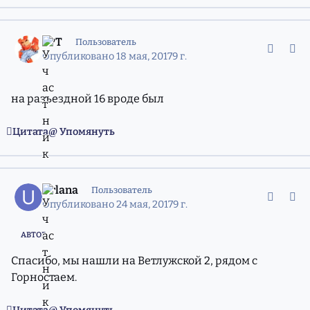
comment_11351637
Статистика авторов
aPT
Пользователь
Опубликовано
18 мая, 2017
9 г.
на разъездной 16 вроде был
Цитата
Упомянуть
comment_11354973
Статистика авторов
Urlana
Пользователь
Опубликовано
24 мая, 2017
9 г.
АВТОР
Спасибо, мы нашли на Ветлужской 2, рядом с
Горностаем.