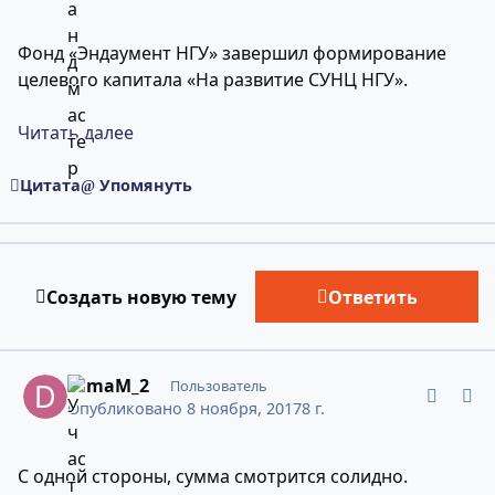
Фонд «Эндаумент НГУ» завершил формирование
целевого капитала «На развитие СУНЦ НГУ».
Читать далее
Цитата
Упомянуть
Создать новую тему
Ответить
comment_11443835
Статистика авторов
DimaM_2
Пользователь
Опубликовано
8 ноября, 2017
8 г.
С одной стороны, сумма смотрится солидно.