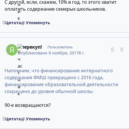
С другой, если, скажем, 10% в год, то этого хватит
оплатить содержание семерых школьников.
Цитата
Упомянуть
comment_11443852
Статистика авторов
я перекуп!
Пользователь
Опубликовано
8 ноября, 2017
8 г.
Напомним, что финансирование интернатного
содержания ФМШ прекращено с 2016 года,
финансирование образовательной деятельности
сокращено до уровня обычной школы.
90-е возвращаются?
Цитата
Упомянуть