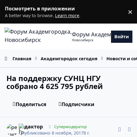
Перейти к содержанию
Посмотреть в приложении
×
D
A better way to browse.
Learn more
.
Форум Академгородка
Войти
Новосибирск
Главная
Академгородок сегодня
Новости и с
На поддержку СУНЦ НГУ
собрано 4 625 795 рублей
Поделиться
Подписчики
comment_11443815
Статистика авторов
редактор
Супермодератор
Опубликовано
8 ноября, 2017
8 г.