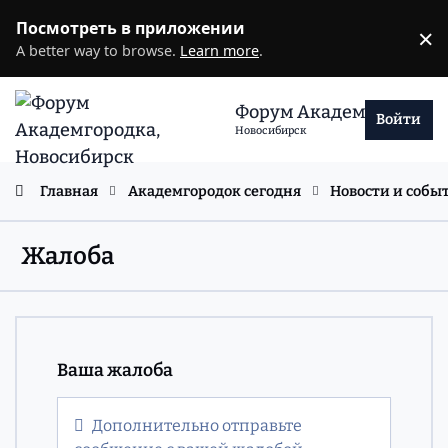
Перейти к содержанию
Посмотреть в приложении
×
D
A better way to browse.
Learn more
.
Форум Академгородка
Войти
Новосибирск
Главная
Академгородок сегодня
Новости и собы
Жалоба
Ваша жалоба
Дополнительно отправьте