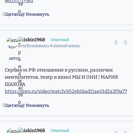
6e037/?r=wd
Цитата
Упомянуть
comment_11981472
Статистика авторов
aniskin1968
Опытный
Опубликовано
4 июня
4 июнь
АВТОР
Сербия vs РФ: отношение к русским, различия
менталитетов, театр и кино| МЫ И ОНИ | МАРИЯ
ШАХОВА
https://dzen.ru/video/watch/652eb16ad11ae01d2a3f9a77
Цитата
Упомянуть
comment_11981476
Статистика авторов
aniskin1968
Опытный