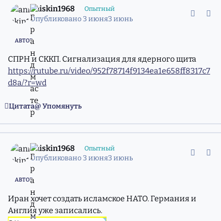
aniskin1968
Опытный
Опубликовано
3 июня
3 июнь
АВТОР
СПРН и СККП. Сигнализация для ядерного щита
https://rutube.ru/video/952f78714f9134ea1e658ff8317c7
d8a/?r=wd
Цитата
Упомянуть
comment_11981425
Статистика авторов
aniskin1968
Опытный
Опубликовано
3 июня
3 июнь
АВТОР
Иран хочет создать исламское НАТО. Германия и
Англия уже записались.