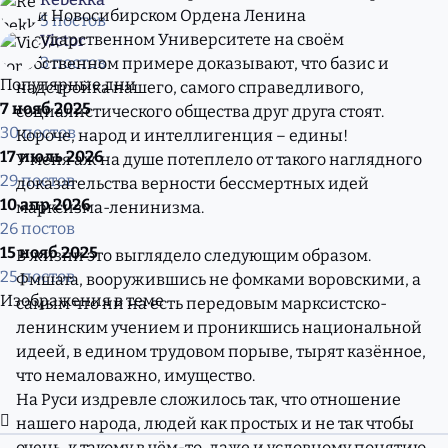
при Новосибирском Ордена Ленина
5 постов
Государственном Университете на своём
Victor
3 постов
собственном примере доказывают, что базис и
Популярные дни
надстройка нашего, самого справедливого,
7 нояб 2025
социалистического общества друг друга стоят.
30 постов
Короче, народ и интеллигенция – едины!
17 июль 2026
У меня аж на душе потеплело от такого наглядного
29 постов
доказательства верности бессмертных идей
10 апр 2026
марксизма-ленинизма.
26 постов
15 нояб 2025
В жизни это выглядело следующим образом.
25 постов
Фмшата, вооружившись не фомками воровскими, а
Изображения в теме
самым что ни на есть передовым марксистско-
ленинским учением и проникшись национальной
идеей, в едином трудовом порыве, тырят казённое,
что немаловажно, имущество.
На Руси издревле сложилось так, что отношение
Развернуть обзор темы
нашего народа, людей как простых и не так чтобы
очень, к такому в чём-то, даже и условному понятию,