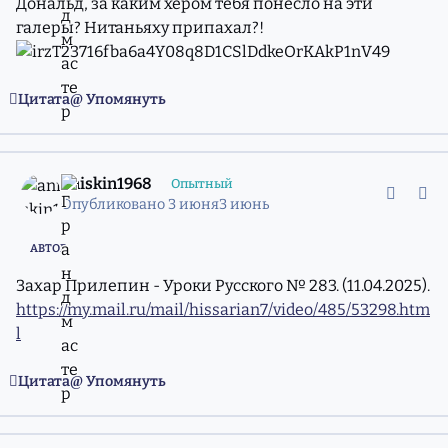
Дональд, за каким хером тебя понесло на эти
галеры? Нитаньяху припахал?!
Цитата
Упомянуть
comment_11981423
Статистика авторов
aniskin1968
Опытный
Опубликовано
3 июня
3 июнь
АВТОР
Захар Прилепин - Уроки Русского № 283. (11.04.2025).
https://my.mail.ru/mail/hissarian7/video/485/53298.htm
l
Цитата
Упомянуть
comment_11981424
Статистика авторов