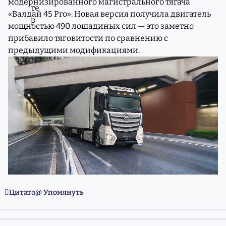
модернизированного магистрального тягача
«Валдай 45 Pro». Новая версия получила двигатель
мощностью 490 лошадиных сил — это заметно
прибавило тяговитости по сравнению с
предыдущими модификациями.
Цитата
Упомянуть
comment_11981462
Статистика авторов