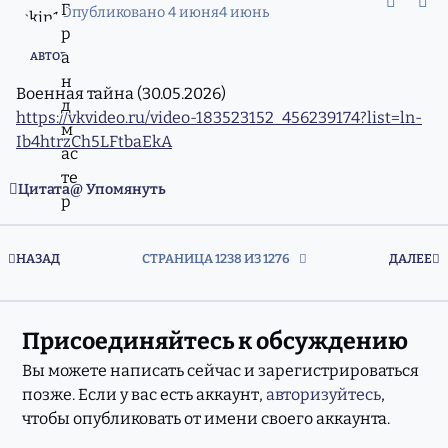
Опубликовано
4 июня
4 июнь
АВТОР
Военная тайна (30.05.2026)
https://vkvideo.ru/video-183523152_456239174?list=ln-
Ib4htrzCh5LFtbaEkA
Цитата
Упомянуть
ПЕРВАЯ СТРАНИЦА
П
НАЗАД
СТРАНИЦА 1238 ИЗ 1276
ДАЛЕЕ
Присоединяйтесь к обсуждению
Вы можете написать сейчас и зарегистрироваться
позже. Если у вас есть аккаунт,
авторизуйтесь
,
чтобы опубликовать от имени своего аккаунта.