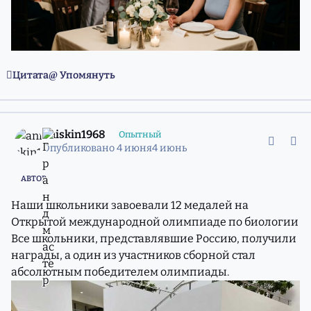
Цитата
Упомянуть
comment_11981459
Статистика авторов
aniskin1968
Опытный
Опубликовано
4 июня
4 июнь
АВТОР
Наши школьники завоевали 12 медалей на
Открытой международной олимпиаде по биологии
Все школьники, представлявшие Россию, получили
награды, а один из участников сборной стал
абсолютным победителем олимпиады.