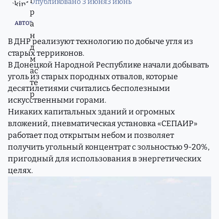
Опубликовано
3 июня
3 июнь
внимание на тот моральный подъем, который
переживает советский человек, при совершении
АВТОР
деяний, не одобряемых нашим, безусловно, самый
справедливым в мире, Уголовным Кодексом.
В ДНР реализуют технологию по добыче угля из
ФМШата со здоровым таким энтузиазмом казённую
старых терриконов.
мебель прут. Тащат родимые в свои персональные
В Донецкой Народной Республике начали добывать
ульи, изначально бывшее народным, добро.
уголь из старых породных отвалов, которые
Блин, как на работу, панимашь, так их палкой не
десятилетиями считались бесполезными
выгонишь!
искусственными горами.
Ну а если спионерить чего-нибудь, то мы завсегда,
Никаких капитальных зданий и огромных
пожалуйста.
вложений, пневматическая установка «СЕПАИР»
Типа, Будь ГОТОВ!
работает под открытым небом и позволяет
Говно вопрос!
получить угольный концентрат с зольностью 9-20%,
Я с утра уже выпил!
пригодный для использования в энергетических
(Выложил на всякий случай ровно половину, вдруг
целях.
никто ниасилит.)