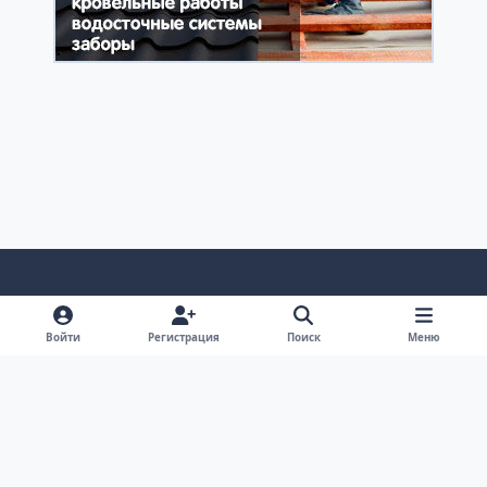
Светлый режим
Темный режим
Системные предпочтения
v
Войти
Регистрация
Поиск
Меню
k
Обратная связь
Cookie-файлы
RSS
Форум Академгородка, Новосибирск