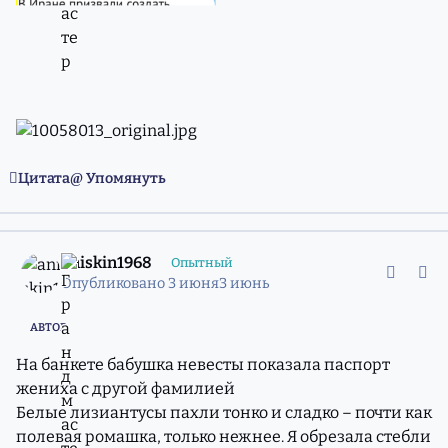
Цитата
Упомянуть
comment_11981441
Статистика авторов
aniskin1968
Опытный
Опубликовано
3 июня
3 июнь
АВТОР
На банкете бабушка невесты показала паспорт
жениха с другой фамилией
Белые лизиантусы пахли тонко и сладко – почти как
полевая ромашка, только нежнее. Я обрезала стебли