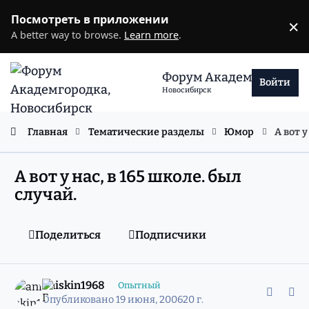
Перейти к содержанию
Посмотреть в приложении
×
D
A better way to browse.
Learn more
.
Форум Академгородка
Войти
Новосибирск
Главная
Тематические разделы
Юмор
А вот у
А вот у нас, в 165 школе. был
случай.
Поделиться
Подписчики
comment_2429959
Статистика авторов
aniskin1968
Опытный
Опубликовано
19 июня, 2006
20 г.