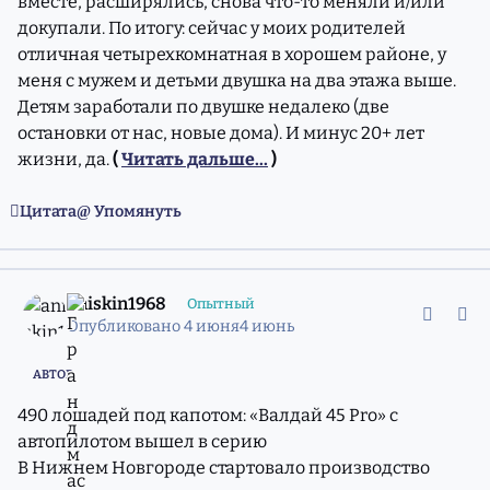
вместе, расширялись, снова что-то меняли и/или
докупали. По итогу: сейчас у моих родителей
отличная четырехкомнатная в хорошем районе, у
меня с мужем и детьми двушка на два этажа выше.
Детям заработали по двушке недалеко (две
остановки от нас, новые дома). И минус 20+ лет
жизни, да.
(
Читать дальше...
)
Цитата
Упомянуть
comment_11981461
Статистика авторов
aniskin1968
Опытный
Опубликовано
4 июня
4 июнь
АВТОР
490 лошадей под капотом: «Валдай 45 Pro» с
автопилотом вышел в серию
В Нижнем Новгороде стартовало производство