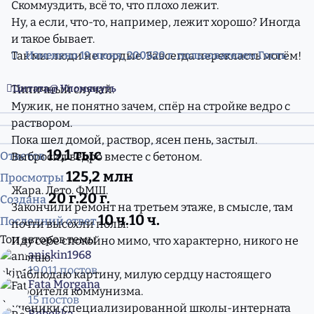
Скоммуздить, всё то, что плохо лежит.
Ну, а если, что-то, например, лежит хорошо? Иногда
и такое бывает.
Так мы люди не гордые. Завсегда перекласть могём!
Изменено
19 июня, 2006
20 г.
пользователем Гость
Цитата
Упомянуть
Типичный случай.
Мужик, не понятно зачем, спёр на стройке ведро с
раствором.
Пока шел домой, раствор, ясен пень, застыл.
19,1 тыс
Ответов
Выбросил ведро вместе с бетоном.
125,2 млн
Просмотры
Жара. Лето. ФМШ.
20 г.
20 г.
Создана
Закончили ремонт на третьем этаже, в смысле, там
10 ч.
10 ч.
Последний ответ
почти высохли полы.
Топ авторов темы
Иду себе спокойно мимо, что характерно, никого не
aniskin1968
трогаю.
19 011 постов
Наблюдаю картину, милую сердцу настоящего
Fata Morgana
строителя коммунизма.
15 постов
Ученики специализированной школы-интерната
Rebekka