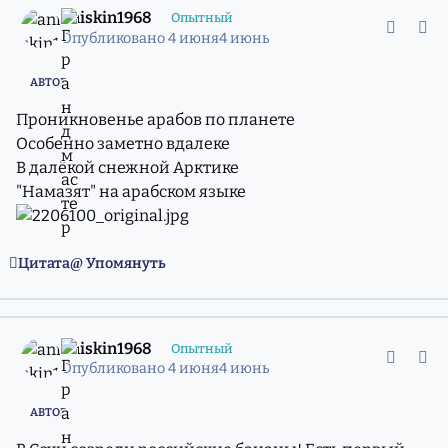
aniskin1968
Опытный
Опубликовано
4 июня
4 июнь
АВТОР
Проникновенье арабов по планете
Особенно заметно вдалеке
В далёкой снежной Арктике
"Намазят" на арабском языке
Цитата
Упомянуть
comment_11981467
Статистика авторов
aniskin1968
Опытный
Опубликовано
4 июня
4 июнь
АВТОР