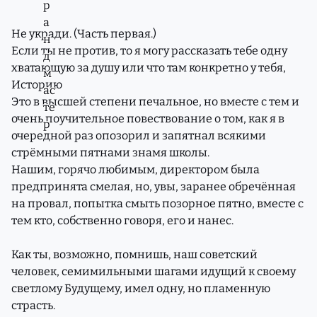
Не укради. (Часть первая.)
Если ты не против, то я могу рассказать тебе одну
хватающую за душу или что там конкретно у тебя,
Историю
Это в высшей степени печальное, но вместе с тем и
очень поучительное повествование о том, как я в
очередной раз опозорил и запятнал всякими
стрёмными пятнами знамя школы.
Нашим, горячо любимым, директором была
предпринята смелая, но, увы, заранее обречённая
на провал, попытка смыть позорное пятно, вместе с
тем кто, собственно говоря, его и нанес.
Как ты, возможно, помнишь, наш советский
человек, семимильными шагами идущий к своему
светлому Будущему, имел одну, но пламенную
страсть.