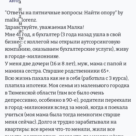
АВТОР
"Ответы на пятничные вопросы: Найти опору" by
malka_lorenz.
Здравствуйте, уважаемая Малка!
Мне 41 год, я бухгалтер (3 года назад ушла в свой
бизнес: с коллегой мы открыли аутсорсинговую
компанию, оказываем бухгалтерские услуги), живу
в городе-милионнике.
У меня две дочери (16 и 8 лет), муж, мама с папой и
мамина сестра. Старшие родственники 65+.
Всю жизнь пахала как не в себя (работала с 3 курса),
платила ипотеки. Моя семья из маленького городка
в Тюменской области (там все было очень
депрессивно, особенно в 90-е), родители переехали
в город-милионник вслед за мной, когда я поехала
учиться (моя мама была тогда немногим старше
меня сейчас). Долго и трудно зарабатывали на
квартиры: все время что-то меняли, жили все