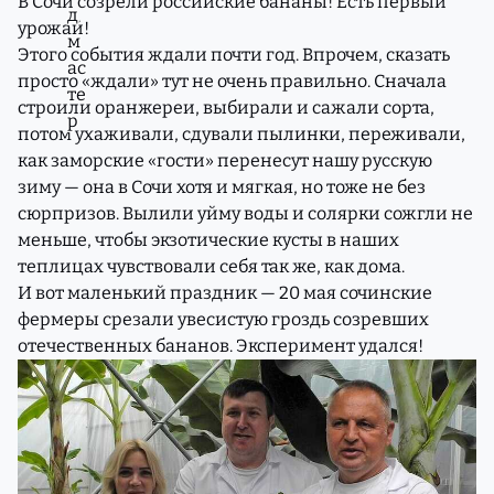
В Сочи созрели российские бананы! Есть первый
урожай!
Этого события ждали почти год. Впрочем, сказать
просто «ждали» тут не очень правильно. Сначала
строили оранжереи, выбирали и сажали сорта,
потом ухаживали, сдували пылинки, переживали,
как заморские «гости» перенесут нашу русскую
зиму — она в Сочи хотя и мягкая, но тоже не без
сюрпризов. Вылили уйму воды и солярки сожгли не
меньше, чтобы экзотические кусты в наших
теплицах чувствовали себя так же, как дома.
И вот маленький праздник — 20 мая сочинские
фермеры срезали увесистую гроздь созревших
отечественных бананов. Эксперимент удался!