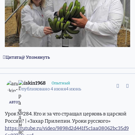
Цитата
Упомянуть
comment_11981468
Статистика авторов
aniskin1968
Опытный
Опубликовано
4 июня
4 июнь
АВТОР
Урок №284. Кто и за что стращал церковь в царской
России? | «Захар Прилепин. Уроки русского»
https://rutube.ru/video/9898d2d441f5c1aa08062bc35d9