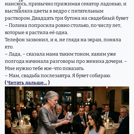
наискось, привычно прижимая секатор ладонью, и
выставляла цветы в ведро с питательным
раствором. Двадцать три бутона на свадебный букет
– Полина попросила ровно столько, по числу лет,
которые я растила её одна.
Телефон зазвонил, и я, не глядя на экран, поняла
кто.
– Лада, – сказала мама таким тоном, каким уже
полгода начинала разговоры про жениха дочери. –
Мне нужно тебе кое-что показать.
– Мам, свадьба послезавтра. Я букет собираю.
(
Читать дальше...
)