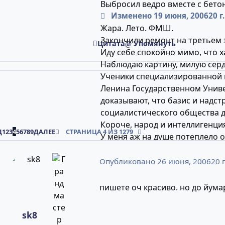
Выбросил ведро вместе с бето
Изменено
19 июня, 2006
20 г.
Жара. Лето. ФМШ.
Закончили ремонт на третьем э
Цитата
Упомянуть
Иду себе спокойно мимо, что х
Наблюдаю картину, милую сер
Ученики специализированной
Ленина Государственном Унив
доказывают, что базис и надст
социалистического общества др
Короче, народ и интеллигенция
Я СТРАНИЦА
ПОСЛЕДНЯЯ СТРАНИЦА
Д
1
2
3
4
5
6
7
8
9
ДАЛЕЕ
СТРАНИЦА 4 ИЗ 1279
У меня аж на душе потеплело о
бессмертных идей марксизма-
Опубликовано
26 июня, 2006
20 г
В жизни это выглядело следу
фомками воровскими, а самым 
пишете оч красиво. но до йума
ленинским учением и проникш
порыве, тырят казённое, что 
sk8
На Руси издревле сложилось т