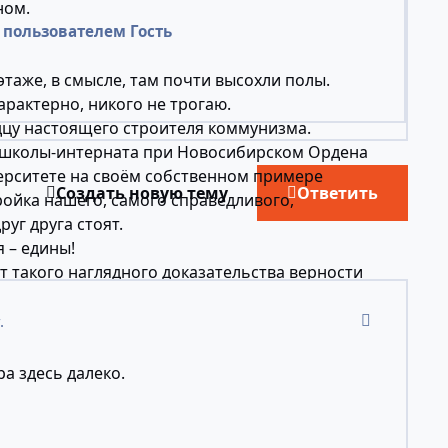
ном.
пользователем Гость
таже, в смысле, там почти высохли полы.
арактерно, никого не трогаю.
дцу настоящего строителя коммунизма.
 школы-интерната при Новосибирском Ордена
ерситете на своём собственном примере
Создать новую тему
Ответить
ройка нашего, самого справедливого,
уг друга стоят.
 – едины!
т такого наглядного доказательства верности
ленинизма.
comment_24
.
ющим образом. Фмшата, вооружившись не
что ни на есть передовым марксистско-
ра здесь далеко.
ись национальной идеей, в едином трудовом
немаловажно, имущество.
ак, что отношение нашего народа, людей как