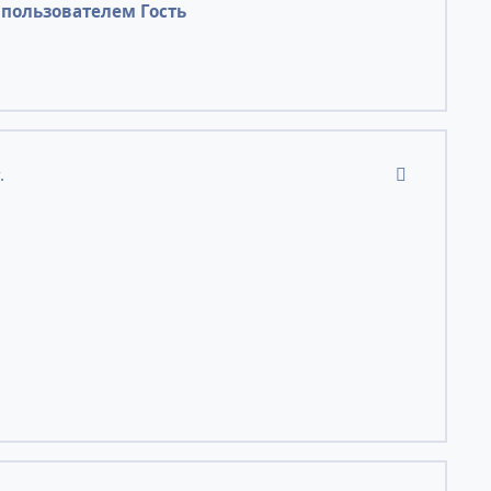
пользователем Гость
comment_24
.