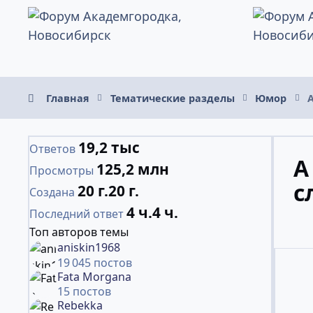
Перейти к содержанию
Главная
Тематические разделы
Юмор
А
19,2 тыс
Ответов
А
125,2 млн
Просмотры
с
20 г.
20 г.
Создана
4 ч.
4 ч.
Последний ответ
Топ авторов темы
aniskin1968
19 045 постов
Fata Morgana
15 постов
Rebekka