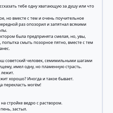
рассказать тебе одну хватающую за душу или что
ое, но вместе с тем и очень поучительное
очередной раз опозорил и запятнал всякими
олы.
тором была предпринята смелая, но, увы,
, попытка смыть позорное пятно, вместе с тем
анес.
наш советский человек, семимильными шагами
щему, имел одну, но пламенную страсть.
 лежит.
лежит хорошо? Иногда и такое бывает.
да перекласть могём!
 на стройке ведро с раствором.
пень, застыл.