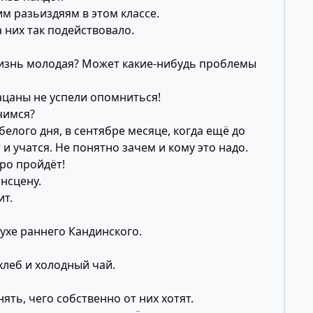
 ульи, изначально бывшее народным, добро.
 разьиздяям в этом классе.
, так их палкой не выгонишь!
 них так подействовало.
удь, то мы завсегда, пожалуйста.
жизнь молодая? Может какие-нибудь проблемы
ацаны не успели опомниться!
но половину, вдруг никто ниасилит.)
чимся?
елого дня, в сентябре месяце, когда ещё до
 и учатся. Не понятно зачем и кому это надо.
тро пройдёт!
ансцену.
ит.
духе раннего Кандинского.
хлеб и холодный чай.
нять, чего собственно от них хотят.