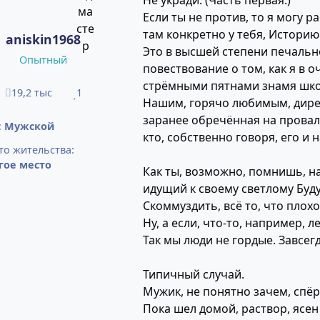
Не укради. (Часть первая.)
Если ты не против, то я могу 
там конкретно у тебя, Историю
aniskin1968
Это в высшей степени печальн
Опытный
повествование о том, как я в 
стрёмными пятнами знамя шк
19,2 тыс
1
сообщения
Репутация
Нашим, горячо любимым, дирек
заранее обречённая на провал
:
Мужской
кто, собственно говоря, его и н
то жительства:
гое место
Как ты, возможно, помнишь, 
идущий к своему светлому Буду
Скоммуздить, всё то, что плохо
Ну, а если, что-то, например, 
Так мы люди не гордые. Завсег
Типичный случай.
Мужик, не понятно зачем, спёр
Пока шел домой, раствор, ясен 