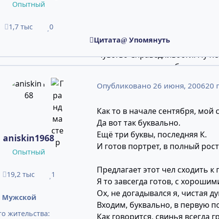
Опытный
простых и не так чтобы очень,
как государственное имуществ
1,7 тыс
0
сообщения
Репутация
заведено, не нам и рушить это
Цитата
Упомянуть
как мне кажется, лежит прис
чувство Справедливости. Ну н
смотреть на то, как бестолков
вещь. Это не для кого не секре
Опубликовано
26 июня, 2006
20 г
неэффективным собственником.
соотечественники некоторым 
Как то в начале сентября, мой с
хозяина.
Да вот так буквально.
Глядя на ребят, я прям, умилил
Ещё три буквы, последняя К.
аффектации.
aniskin1968
И готов портрет, в полный рост
Вот, допустим, человек постор
Опытный
очередном субботнике. Но тёр
Предлагает этот чел сходить 
внимание на тот моральный по
19,2 тыс
1
сообщения
Репутация
Я то завсегда готов, с хороши
при совершении деяний, не о
Ох, не догадывался я, чистая д
справедливым в мире, Уголов
:
Мужской
Входим, буквально, в первую 
ФМШата со здоровым таким эн
о жительства:
Как говорится, свинья всегда г