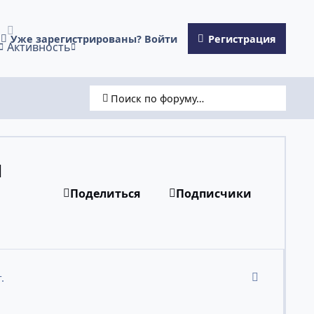
Уже зарегистрированы? Войти
Регистрация
Активность
Поиск по форуму…
л
Поделиться
Подписчики
comment_24
.