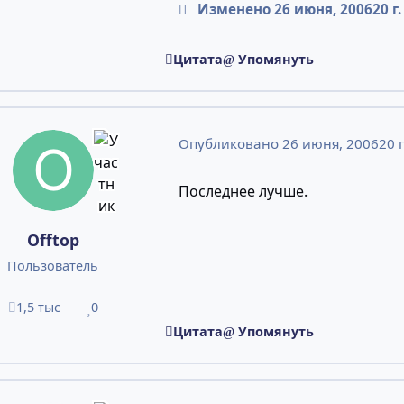
Изменено
26 июня, 2006
20 г.
Цитата
Упомянуть
Опубликовано
26 июня, 2006
20 г
Последнее лучше.
Offtop
Пользователь
1,5 тыс
0
сообщения
Репутация
Цитата
Упомянуть