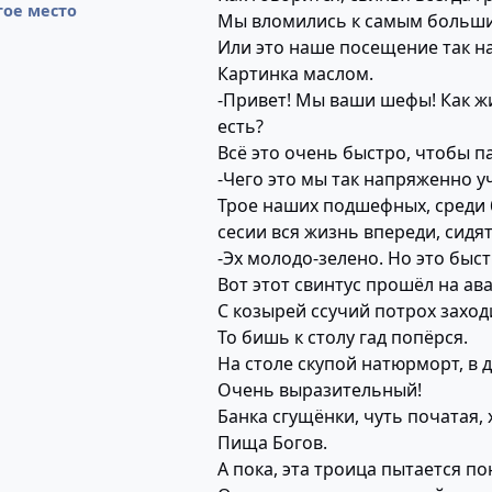
родимые в свои персональные
гое место
Мы вломились к самым большим
Блин, как на работу, панимашь
Или это наше посещение так на
Ну а если спионерить чего-ниб
Картинка маслом.
Типа, Будь ГОТОВ!
-Привет! Мы ваши шефы! Как 
Говно вопрос!
есть?
Я с утра уже выпил!
Всё это очень быстро, чтобы п
(Выложил на всякий случай ров
-Чего это мы так напряженно у
Трое наших подшефных, среди б
сесии вся жизнь впереди, сидят
-Эх молодо-зелено. Но это быс
Вот этот свинтус прошёл на ав
С козырей ссучий потрох заход
То бишь к столу гад попёрся.
На столе скупой натюрморт, в 
Очень выразительный!
Банка сгущёнки, чуть початая, 
Пища Богов.
А пока, эта троица пытается по