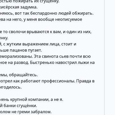
остью пожирать их сгущёнку.
исёрская задумка.
есняюсь, вот так беспардонно людей обжирать.
нева на него, у меня вообще неописуемое
е то сволочи врываются к вам, и один из них,
нку.
, с жутким выражением лица, стоит и
ьше пацанов пугает.
морализованы. Эта свинота сьев почти всю
рное на развод. Быстренько навострил лыжи на
лемы, обращайтесь.
осмотрел как работают профессионалы. Правда в
игодилось.
чень крупной компании, а не я.
й банки сгущёнки.
толом не греми забралом.