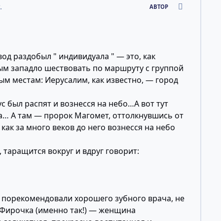
comment_24
.
АВТОР
д раздобыл " индивидуала " — это, как
рым западло шествовать по маршруту с группой
ым местам: Иерусалим, как известно, — город
ус был распят и вознесся на небо…А вот тут
а… А там — пророк Магомет, оттолкнувшись от
, как за много веков до него вознесся на небо
 таращится вокруг и вдруг говорит:
и порекомендовали хорошего зубного врача, не
 Фирочка (именно так!) — женщина