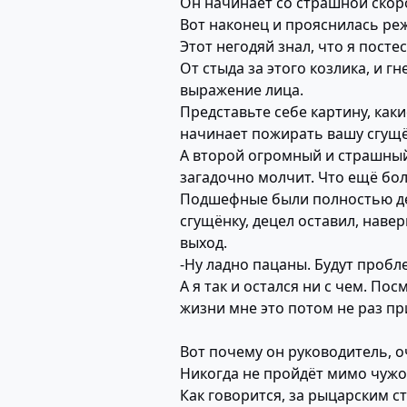
Он начинает со страшной скор
Вот наконец и прояснилась реж
Этот негодяй знал, что я пост
От стыда за этого козлика, и г
выражение лица.
Представьте себе картину, каки
начинает пожирать вашу сгущё
А второй огромный и страшный
загадочно молчит. Что ещё бол
Подшефные были полностью де
сгущёнку, децел оставил, наве
выход.
-Ну ладно пацаны. Будут проб
А я так и остался ни с чем. П
жизни мне это потом не раз пр
Вот почему он руководитель, о
Никогда не пройдёт мимо чужо
Как говорится, за рыцарским с