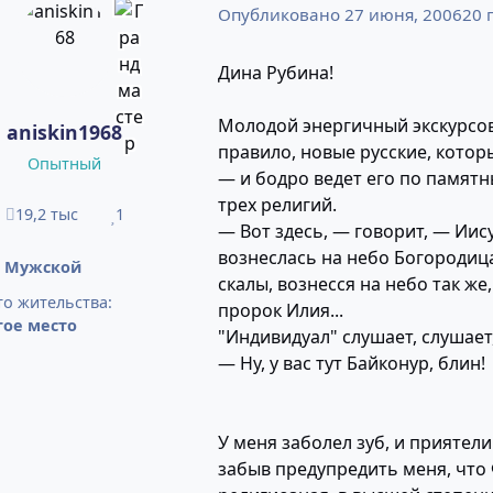
Опубликовано
27 июня, 2006
20 г
Дина Рубина!
Молодой энергичный экскурсово
aniskin1968
правило, новые русские, кото
Опытный
— и бодро ведет его по памятн
трех религий.
19,2 тыс
1
сообщения
Репутация
— Вот здесь, — говорит, — Иис
вознеслась на небо Богородиц
:
Мужской
скалы, вознесся на небо так же
о жительства:
пророк Илия...
гое место
"Индивидуал" слушает, слушает,
— Ну, у вас тут Байконур, блин!
У меня заболел зуб, и приятел
забыв предупредить меня, что