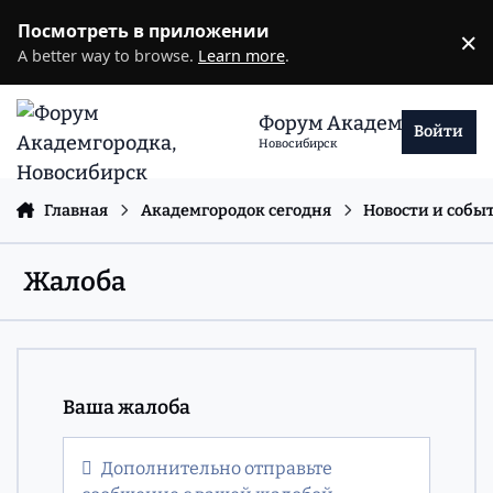
Перейти к содержанию
Посмотреть в приложении
×
D
A better way to browse.
Learn more
.
Форум Академгородка
Войти
Новосибирск
Главная
Академгородок сегодня
Новости и собы
Жалоба
Ваша жалоба
Дополнительно отправьте