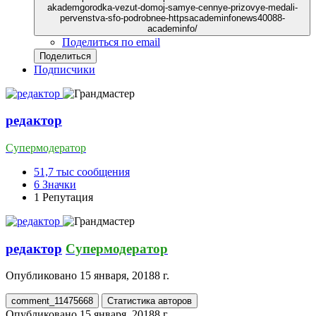
akademgorodka-vezut-domoj-samye-cennye-prizovye-medali-
pervenstva-sfo-podrobnee-httpsacademinfonews40088-
academinfo/
Поделиться по email
Поделиться
Подписчики
редактор
Супермодератор
51,7 тыс
сообщения
6
Значки
1
Репутация
редактор
Супермодератор
Опубликовано
15 января, 2018
8 г.
comment_11475668
Статистика авторов
Опубликовано
15 января, 2018
8 г.