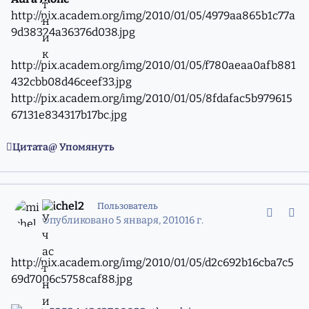
http://pix.academ.org/img/2010/01/05/4979aa865b1c77a
9d38324a36376d038.jpg
http://pix.academ.org/img/2010/01/05/f780aeaa0afb881
432cbb08d46ceef33.jpg
http://pix.academ.org/img/2010/01/05/8fdafac5b979615
67131e834317b17bc.jpg
Цитата
Упомянуть
comment_7119915
Статистика авторов
michel2
Пользователь
Опубликовано
5 января, 2010
16 г.
http://pix.academ.org/img/2010/01/05/d2c692b16cba7c5
69d7006c5758caf88.jpg