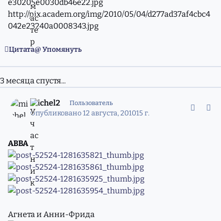
e30205e0030db46e22.jpg
http://pix.academ.org/img/2010/05/04/d277ad37af4cbc4
042e23240a0008343.jpg
Цитата
Упомянуть
3 месяца спустя...
comment_7716781
Статистика авторов
michel2
Пользователь
Опубликовано
12 августа, 2010
15 г.
ABBA
Агнета и Анни-Фрида