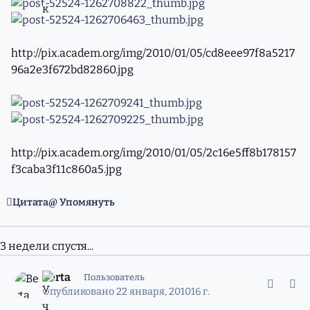
http://pix.academ.org/img/2010/01/05/cd8eee97f8a5217
96a2e3f672bd82860.jpg
http://pix.academ.org/img/2010/01/05/2c16e5ff8b178157
f3caba3f11c860a5.jpg
Цитата
Упомянуть
3 недели спустя...
comment_7170373
Статистика авторов
Berta
Пользователь
Опубликовано
22 января, 2010
16 г.