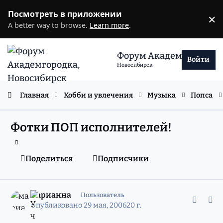
Перейти к содержанию
Посмотреть в приложении
×
D
A better way to browse.
Learn more
.
Форум Академгородка
Войти
Новосибирск
Главная
Хобби и увлечения
Музыка
Попса
Фотки ПОП исполнителей!
Поделиться
Подписчики
comment_2339044
Статистика авторов
марианна
Пользователь
Опубликовано
29 мая, 2006
20 г.