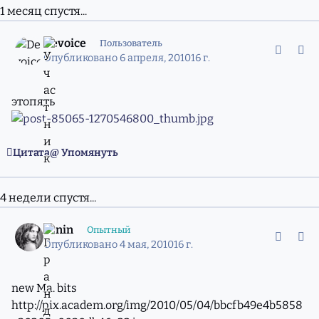
1 месяц спустя...
comment_7400873
Статистика авторов
Devoice
Пользователь
Опубликовано
6 апреля, 2010
16 г.
этопять
Цитата
Упомянуть
4 недели спустя...
comment_7484070
Статистика авторов
senin
Опытный
Опубликовано
4 мая, 2010
16 г.
new Ma. bits
http://pix.academ.org/img/2010/05/04/bbcfb49e4b5858