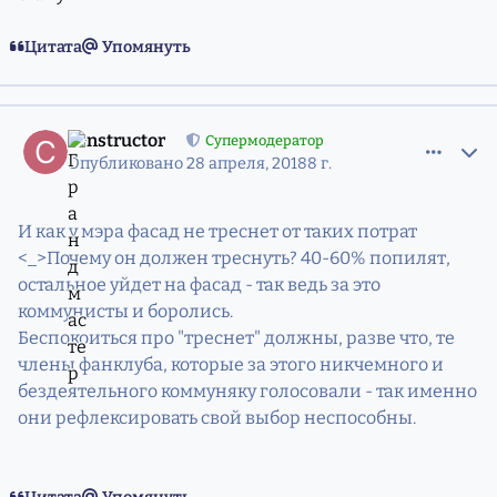
Цитата
Упомянуть
comment_11527788
Статистика авторов
constructor
Супермодератор
Опубликовано
28 апреля, 2018
8 г.
И как у мэра фасад не треснет от таких потрат
<_>Почему он должен треснуть? 40-60% попилят,
остальное уйдет на фасад - так ведь за это
коммунисты и боролись.
Беспокоиться про "треснет" должны, разве что, те
члены фанклуба, которые за этого никчемного и
бездеятельного коммуняку голосовали - так именно
они рефлексировать свой выбор неспособны.