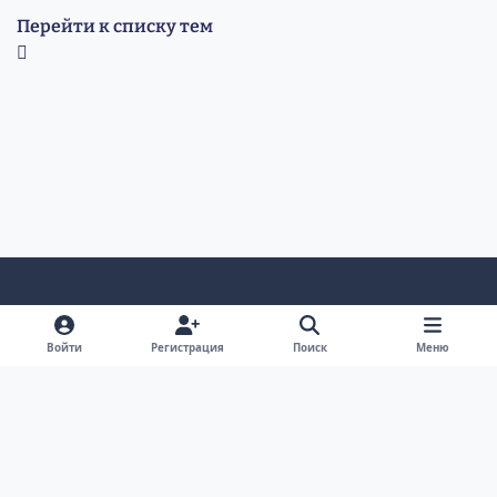
Перейти к списку тем
Светлый режим
Темный режим
Системные предпочтения
v
Войти
Регистрация
Поиск
Меню
k
Обратная связь
Cookie-файлы
RSS
Форум Академгородка, Новосибирск