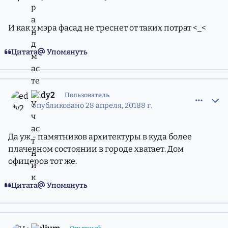
И как у мэра фасад не треснет от таких потрат <_<
Цитата
Упомянуть
comment_11527729
Статистика авторов
eddy2
Пользователь
Опубликовано
28 апреля, 2018
8 г.
Да уж - памятников архитектуры в куда более
плачевном состоянии в городе хватает. Дом
офицеров тот же.
Цитата
Упомянуть
comment_11527732
Статистика авторов