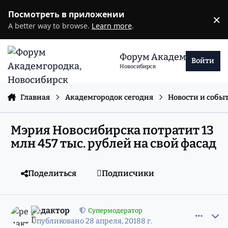
Перейти к содержанию
Посмотреть в приложении
×
D
A better way to browse.
Learn more
.
Форум Академгородка
Войти
Новосибирск
Главная
Академгородок сегодня
Новости и собы
Мэрия Новосибирска потратит 13
млн 457 тыс. рублей на свой фасад
Поделиться
Подписчики
comment_11527438
Статистика авторов
редактор
Супермодератор
Опубликовано
28 апреля, 2018
8 г.