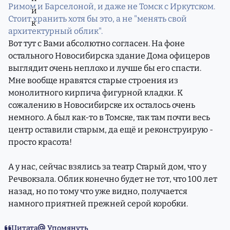
Римом и Барселоной, и даже не Томск с Иркутском.
Стоит хранить хотя бы это, а не "менять свой
архитектурный облик".
Вот тут с Вами абсолютно согласен. На фоне
остального Новосибирска здание Дома офицеров
выглядит очень неплохо и лучше бы его спасти.
Мне вообще нравятся старые строения из
монолитного кирпича фигурной кладки. К
сожалению в Новосибирске их осталось очень
немного. А был как-то в Томске, так там почти весь
центр оставили старым, да ещё и реконструирую -
просто красота!
А у нас, сейчас взялись за театр Старый дом, что у
Речвокзала. Облик конечно будет не тот, что 100 лет
назад, но по тому что уже видно, получается
намного приятней прежней серой коробки.
Цитата
Упомянуть