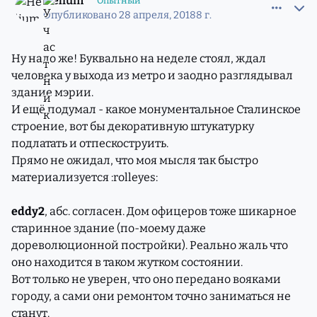
Helium
Опытный
Опубликовано
28 апреля, 2018
8 г.
Ну надо же! Буквально на неделе стоял, ждал
человека у выхода из метро и заодно разглядывал
здание мэрии.
И ещё подумал - какое монументальное Сталинское
строение, вот бы декоративную штукатурку
подлатать и отпескоструить.
Прямо не ожидал, что моя мысля так быстро
материализуется :rolleyes:
eddy2
, абс. согласен. Дом офицеров тоже шикарное
старинное здание (по-моему даже
дореволюционной постройки). Реально жаль что
оно находится в таком жутком состоянии.
Вот только не уверен, что оно передано вояками
городу, а сами они ремонтом точно заниматься не
станут.