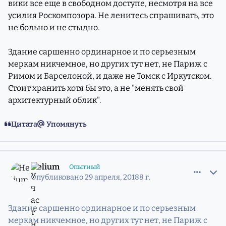
вики все еще в свободном доступе, несмотря на все
усилия Роскомпозора. Не ленитесь спрашивать, это
не больно и не стыдно.
Здание саршенно ординарное и по серьезным
меркам никчемное, но других тут нет, не Париж с
Римом и Барселоной, и даже не Томск с Иркутском.
Стоит хранить хотя бы это, а не "менять свой
архитектурный облик".
Цитата
Упомянуть
comment_11527881
Статистика авторов
Helium
Опытный
Опубликовано
29 апреля, 2018
8 г.
Здание саршенно ординарное и по серьезным
меркам никчемное, но других тут нет, не Париж с