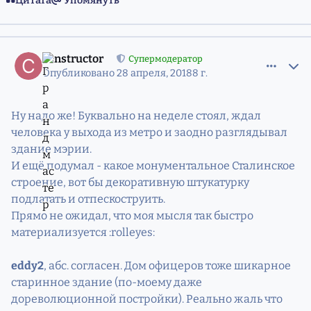
Цитата
Упомянуть
comment_11527789
Статистика авторов
constructor
Супермодератор
Опубликовано
28 апреля, 2018
8 г.
Ну надо же! Буквально на неделе стоял, ждал
человека у выхода из метро и заодно разглядывал
здание мэрии.
И ещё подумал - какое монументальное Сталинское
строение, вот бы декоративную штукатурку
подлатать и отпескоструить.
Прямо не ожидал, что моя мысля так быстро
материализуется :rolleyes:
eddy2
, абс. согласен. Дом офицеров тоже шикарное
старинное здание (по-моему даже
дореволюционной постройки). Реально жаль что