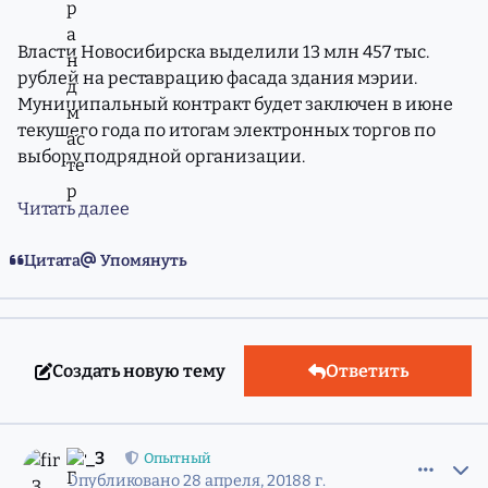
Власти Новосибирска выделили 13 млн 457 тыс.
рублей на реставрацию фасада здания мэрии.
Муниципальный контракт будет заключен в июне
текущего года по итогам электронных торгов по
выбору подрядной организации.
Читать далее
Цитата
Упомянуть
Создать новую тему
Ответить
comment_11527554
Статистика авторов
fir_3
Опытный
Опубликовано
28 апреля, 2018
8 г.