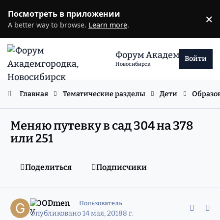
Перейти к содержанию
Посмотреть в приложении
×
D
A better way to browse.
Learn more
.
Форум Академгородка
Войти
Новосибирск
Главная
Тематические разделы
Дети
Образо
Меняю путевку в сад 304 на 378
или 251
Поделиться
Подписчики
comment_11534823
Статистика авторов
GOODmen
Пользователь
Опубликовано
14 мая, 2018
8 г.