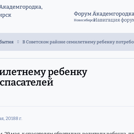
Форум Академгородк
Навигация фору
Новосибирск
обытия
В Советском районе семилетнему ребенку потребо
милетнему ребенку
спасателей
ая, 2018
8 г.
м, 29 мая, к спасателям обратились родители ребенка