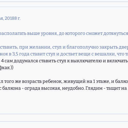
я, 2018
8 г.
 располагать выше уровня, до которого сможет дотянуться
тавить, при желании, стул и благополучно закрыть дверь 
нок в 3,5 года ставит стул и достает вещи с вешалки, что
в 4 сам додумался ставить стул к выключателю и включат
хак ))
был того же возраста ребенок, живущий на 1 этаже, и балк
 балкона - ограда высокая, неудобно. Глядим - тащит на 