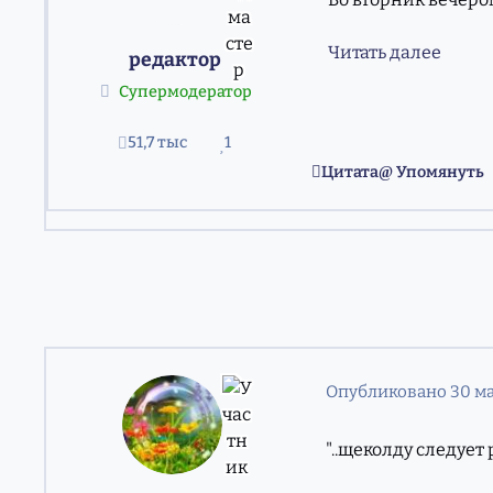
Читать далее
редактор
Супермодератор
51,7 тыс
1
сообщения
Репутация
Цитата
Упомянуть
Опубликовано
30 ма
"..щеколду следует