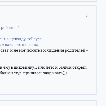
comment_11
 ребенок. "
на щеколду. :rolleyes:
 там какая-то щеколда)
ь свет, и не мог понять восхищения родителей -
он ему в диковинку. Было лето и балкон открыт.
балкон стул, пришлось закрывать )))