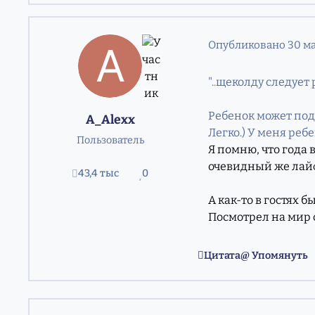
Опубликовано
30 ма
"..щеколду следует
Ребенок может подс
A_Alexx
Легко.) У меня ребе
Пользователь
Я помню, что года 
очевидный же лайф
43,4 тыс
0
сообщения
Репутация
А как-то в гостях 
Посмотрел на мир с
Цитата
Упомянуть