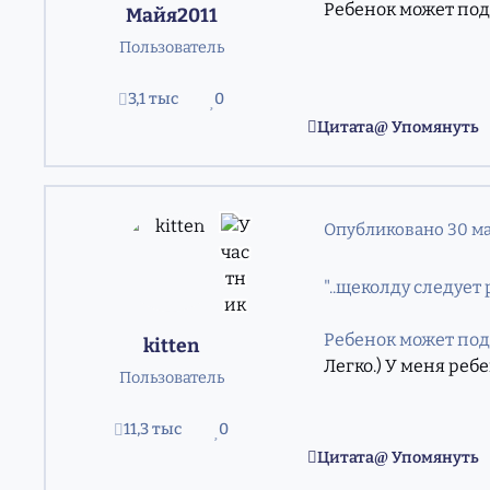
Ребенок может подс
Майя2011
Пользователь
3,1 тыс
0
сообщения
Репутация
Цитата
Упомянуть
Опубликовано
30 ма
"..щеколду следует
Ребенок может подс
kitten
Легко.) У меня ребе
Пользователь
11,3 тыс
0
сообщения
Репутация
Цитата
Упомянуть