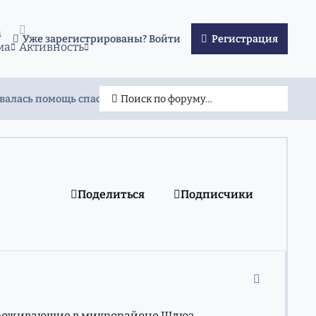
а
Уже зарегистрированы? Войти
Регистрация
ма
Активность
валась помощь спасателей
Поиск по форуму…
Поделиться
Подписчики
comment_11
, проживающие в микрорайоне Шлюз.