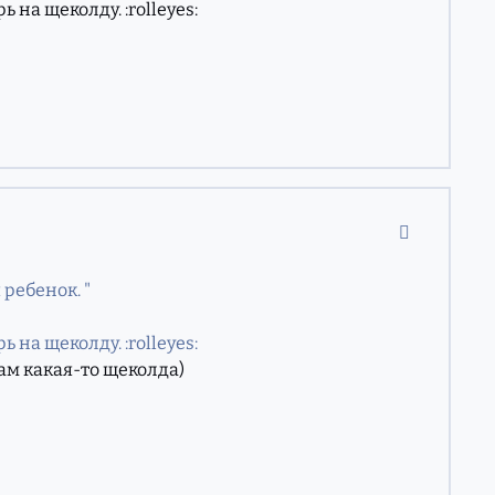
на щеколду. :rolleyes:
comment_11
 ребенок. "
на щеколду. :rolleyes:
 там какая-то щеколда)