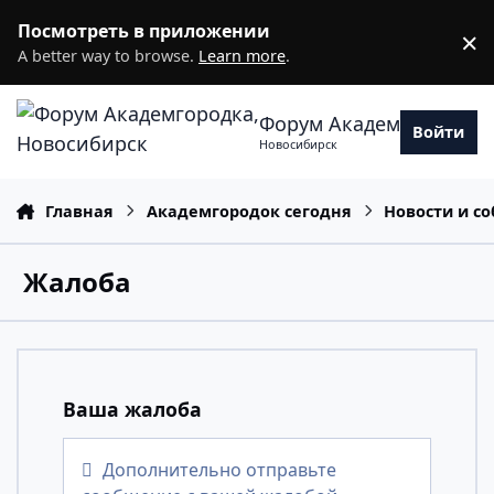
Перейти к содержанию
Посмотреть в приложении
×
D
A better way to browse.
Learn more
.
Форум Академгородка
Войти
Новосибирск
Главная
Академгородок сегодня
Новости и с
Жалоба
Ваша жалоба
Дополнительно отправьте