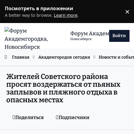
Перейти к содержанию
Посмотреть в приложении
×
D
A better way to browse.
Learn more
.
Форум Академгородка
Войти
Новосибирск
Главная
Академгородок сегодня
Новости и собы
Жителей Советского района
просят воздержаться от пьяных
заплывов и пляжного отдыха в
опасных местах
Поделиться
Подписчики
comment_11660638
Статистика авторов