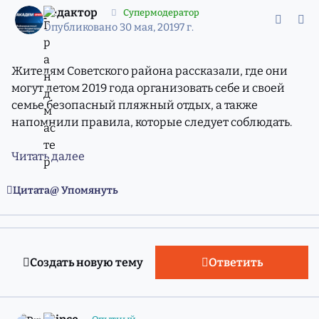
редактор
Супермодератор
Опубликовано
30 мая, 2019
7 г.
Жителям Советского района рассказали, где они
могут летом 2019 года организовать себе и своей
семье безопасный пляжный отдых, а также
напомнили правила, которые следует соблюдать.
Читать далее
Цитата
Упомянуть
Создать новую тему
Ответить
comment_11660776
Статистика авторов