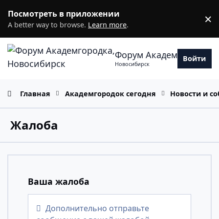
Перейти к содержанию
Посмотреть в приложении
×
D
A better way to browse.
Learn more
.
Форум Академгородка
Войти
Новосибирск
Главная
Академгородок сегодня
Новости и с
Жалоба
Ваша жалоба
Дополнительно отправьте