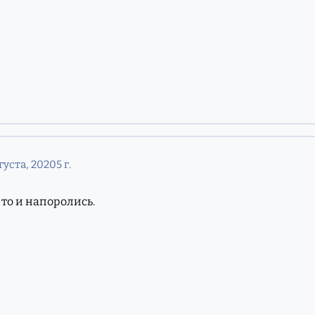
густа, 2020
5 г.
 то и напоролись.