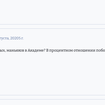
густа, 2020
5 г.
ых, маньяков в Академе? В процентном отношении побол