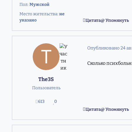
Пол:
Мужской
Место жительства:
не
указано
Цитата
Упомянуть
Опубликовано
24 ав
Сколько психбольн
The3S
Пользователь
613
0
сообщения
Репутация
Цитата
Упомянуть