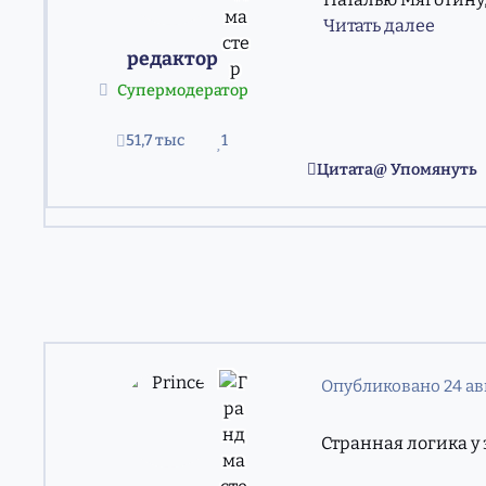
Читать далее
редактор
Супермодератор
51,7 тыс
1
сообщения
Репутация
Цитата
Упомянуть
Опубликовано
24 ав
Странная логика у з