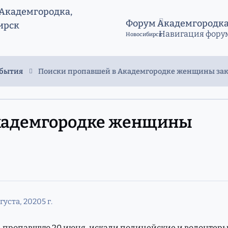
Форум Академгородк
Навигация фору
Новосибирск
обытия
Поиски пропавшей в Академгородке женщины зак
кадемгородке женщины
вгуста, 2020
5 г.
, пропавшую 20 июня, искали полицейские и волонтеры