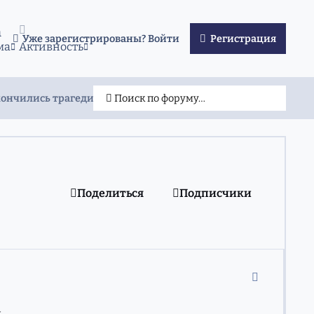
а
Уже зарегистрированы? Войти
Регистрация
ма
Активность
ончились трагедией
Поиск по форуму…
Поделиться
Подписчики
comment_11
.