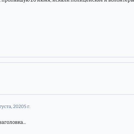
густа, 2020
5 г.
аголовка...