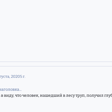
густа, 2020
5 г.
аголовка...
в виду, что человек, нашедший в лесу труп, получил гл