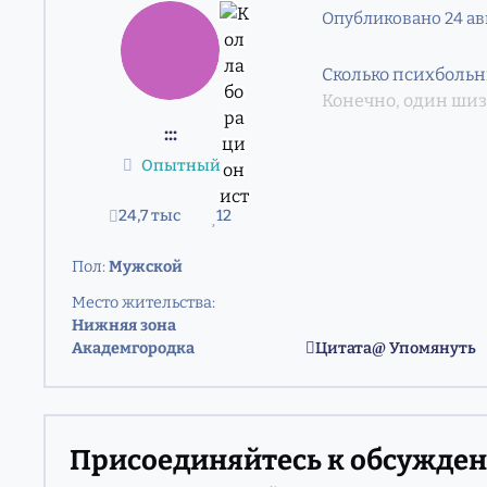
Опубликовано
24 ав
Сколько психбольн
Конечно, один шиз
:::
Опытный
24,7 тыс
12
сообщения
Репутация
Пол:
Мужской
Место жительства:
Нижняя зона
Академгородка
Цитата
Упомянуть
Присоединяйтесь к обсужде