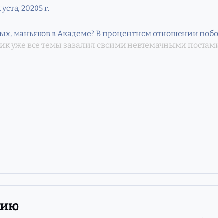
густа, 2020
5 г.
ых, маньяков в Академе? В процентном отношении побол
ик уже все темы завалил своими невтемачными постам
нию