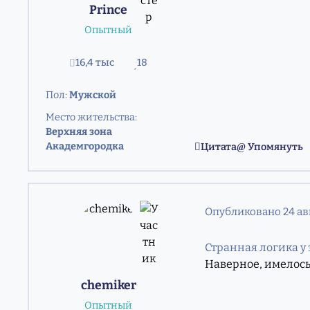
Prince
Опытный
16,4 тыс
18
сообщения
Репутация
Пол:
Мужской
Место жительства:
Верхняя зона
Академгородка
Цитата
Упомянуть
Опубликовано
24 ав
Странная логика у з
Наверное, имелось 
chemiker
Опытный