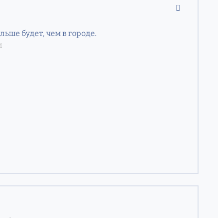
comment_11
ьше будет, чем в городе.
и