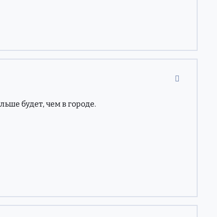
comment_11
ьше будет, чем в городе.