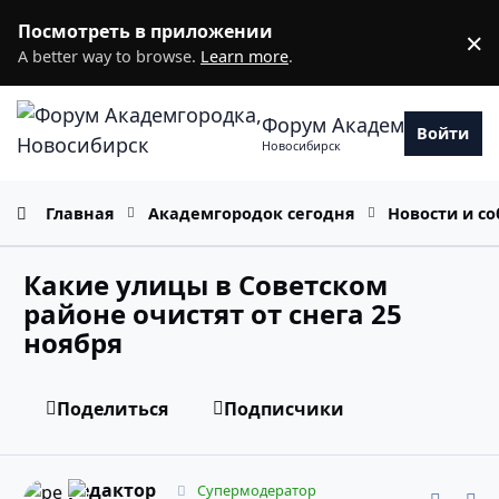
Перейти к содержанию
Посмотреть в приложении
×
D
A better way to browse.
Learn more
.
Форум Академгородка
Войти
Новосибирск
Главная
Академгородок сегодня
Новости и с
Какие улицы в Советском
районе очистят от снега 25
ноября
Поделиться
Подписчики
comment_11802045
Статистика авторов
редактор
Супермодератор