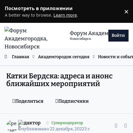
Перейти к содержанию
Посмотреть в приложении
×
D
A better way to browse.
Learn more
.
Форум Академгородка
Войти
Новосибирск
Главная
Академгородок сегодня
Новости и собы
Катки Бердска: адреса и анонс
ближайших мероприятий
Поделиться
Подписчики
comment_11912940
Статистика авторов
редактор
Супермодератор
Опубликовано
22 декабря, 2022
3 г.