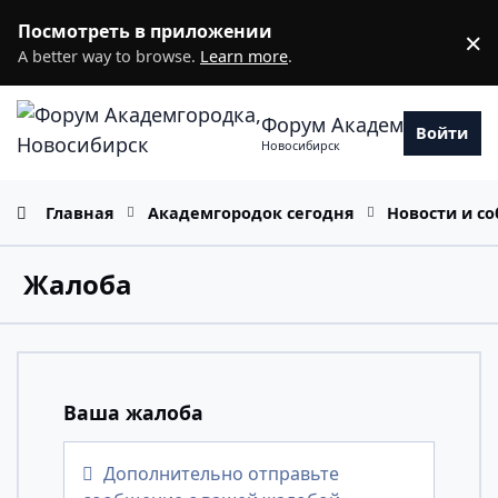
Перейти к содержанию
Посмотреть в приложении
×
D
A better way to browse.
Learn more
.
Форум Академгородка
Войти
Новосибирск
Главная
Академгородок сегодня
Новости и с
Жалоба
Ваша жалоба
Дополнительно отправьте