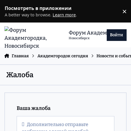
Перейти к содержанию
Посмотреть в приложении
×
D
A better way to browse.
Learn more
.
Форум Академгородка
Войти
Новосибирск
Главная
Академгородок сегодня
Новости и собы
Жалоба
Ваша жалоба
Дополнительно отправьте