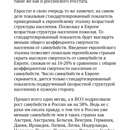
такие же как и российского Росстата.
Евростат в свою очередь то же химичит, на самом
деле показывая стандартизированный показатель
приведенный к европейскому эталону возрастной
структуры населения. Поскольку в Европе
возрастная структура населения пожилая. То
стандартизированный показатель будет выглядеть
меньше общего коэффициента смертности
населения от самоубийств. Введение европейского
эталона позволяет пожилым европейским странам
скрыть высокую смертность от самоубийств в
Европе, снижая ее на 10-20% в сравнении с общим
коэффициентом смертности населения от
самоубийств. Число самоубийств в Европе
скрывается, дается только стандартизированный
показатель подкрученный (возрастной структурой
населения) в нужную сторону.
Прошел всего один месяц, а в ВОЗ подрисовали
рост самубийств в России аж на 58%. Ведь не с
руки им писать правду, о том что в России уже
меньше самоубийств чем в таких странах как
Австрия, Австралия, Бельгия, Венгрия, Германия,
Дания, Ирландия, Латвия, Литва, Нидерланды,