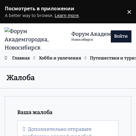
Перейти к содержанию
Посмотреть в приложении
×
D
A better way to browse.
Learn more
.
Форум Академгородка
Войти
Новосибирск
Главная
Хобби и увлечения
Путешествия и тури
Жалоба
Ваша жалоба
Дополнительно отправьте