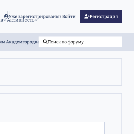
Уже зарегистрированы? Войти
Регистрация
ма
Активность
лям Академгородка
Поиск по форуму…