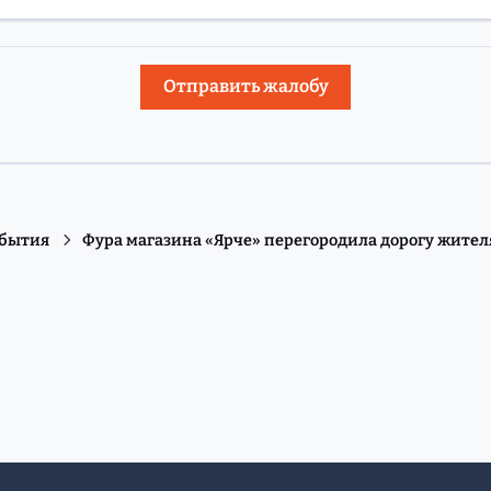
Отправить жалобу
обытия
Фура магазина «Ярче» перегородила дорогу жите