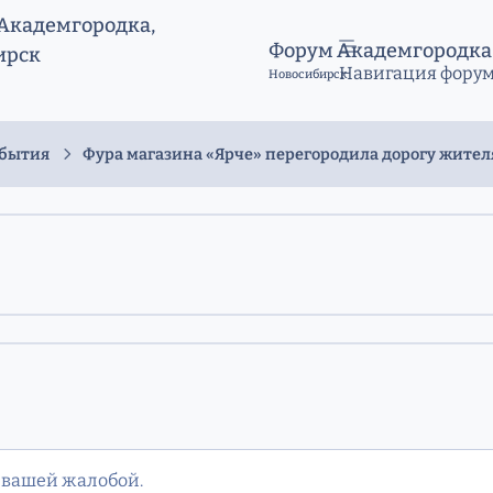
Форум Академгородка
Навигация фору
Новосибирск
обытия
Фура магазина «Ярче» перегородила дорогу жите
 вашей жалобой.