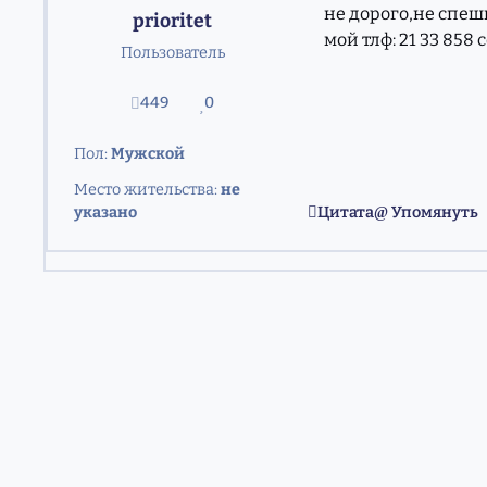
не дорого,не спеш
prioritet
мой тлф: 21 33 858 
Пользователь
449
0
сообщения
Репутация
Пол:
Мужской
Место жительства:
не
указано
Цитата
Упомянуть