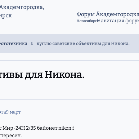
Форум Академгородк
Навигация фору
Новосибирск
Фототехника
куплю советские объективы для Никона.
тивы для Никона.
рта
9 март
 Мир-24Н 2/35 байонет nikon f
нтересен.