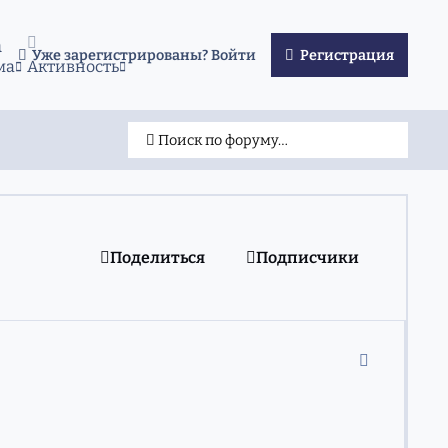
а
Уже зарегистрированы? Войти
Регистрация
ма
Активность
Поиск по форуму…
Поделиться
Подписчики
comment_11