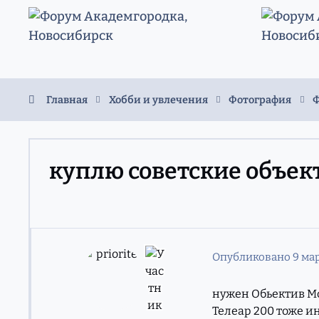
Перейти к содержанию
Главная
Хобби и увлечения
Фотография
куплю советские объек
Опубликовано
9 ма
нужен Обьектив Мс
Телеар 200 тоже и