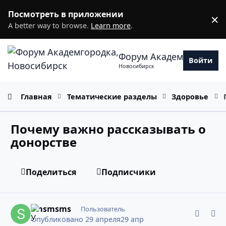
Перейти к содержанию
Посмотреть в приложении
×
D
A better way to browse.
Learn more
.
Форум Академгородка
Войти
Новосибирск
Главная
Тематические разделы
Здоровье
Почему важно рассказывать о
донорстве
Поделиться
Подписчики
comment_11980375
Статистика авторов
smsmsms
Пользователь
Опубликовано
29 апреля
29 апр