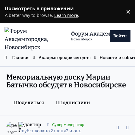
Перейти к содержанию
Посмотреть в приложении
×
D
A better way to browse.
Learn more
.
Форум Академгородка
Войти
Новосибирск
Главная
Академгородок сегодня
Новости и собы
Мемориальную доску Марии
Батычко обсудят в Новосибирске
Поделиться
Подписчики
comment_11981341
Статистика авторов
редактор
Супермодератор
Опубликовано
2 июня
2 июнь