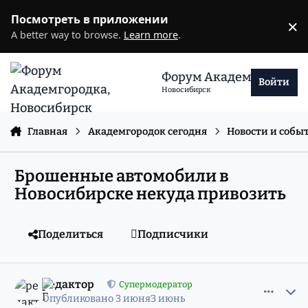
Перейти к содержанию
Посмотреть в приложении
×
D
A better way to browse.
Learn more
.
Форум Академгородка
Войти
Новосибирск
Главная
Академгородок сегодня
Новости и собы
Брошенные автомобили в
Новосибирске некуда привозить
Поделиться
Подписчики
comment_11981443
Статистика авторов
редактор
Супермодератор
Опубликовано
3 июня
3 июнь