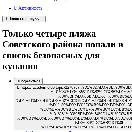
Активность
Поиск по форуму…
Только четыре пляжа
Советского района попали в
список безопасных для
купания
Поделиться
https://academ.club/topic/1270757-%D1%82%D0%BE%D
%D1%87%D0%B5%D1%82%D1%8B%D1%80
%D0%BF%D0%BB%D1%8F%D0%B6%D0
%D1%81%D0%BE%D0%B2%D0%B5%D1%82%D1%81%D0%BA
%D1%80%D0%B0%D0%B9%D0%BE%D0%BD
%D0%BF%D0%BE%D0%BF%D0%B0%D0%BB%D0
%D1%81%D0%BF%D0%B8%D1%81%D0%BE
%D0%B1%D0%B5%D0%B7%D0%BE%D0%BF%D0%B0%D1%81
%D0%B4%D0%BB%D1%8F-
%D0%BA%D1%83%D0%BF%D0%B0%D0%BD%D0