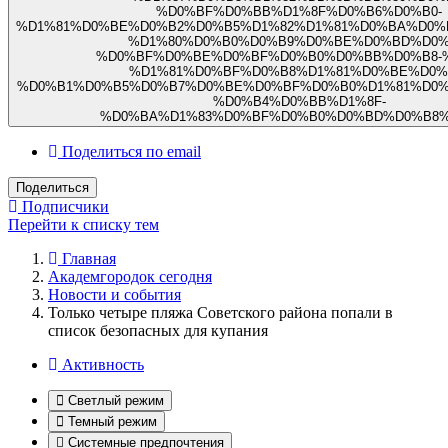
%D0%BF%D0%BB%D1%8F%D0%B6%D0%B0-
%D1%81%D0%BE%D0%B2%D0%B5%D1%82%D1%81%D0%BA%D0%
%D1%80%D0%B0%D0%B9%D0%BE%D0%BD%D0%
%D0%BF%D0%BE%D0%BF%D0%B0%D0%BB%D0%B8-%
%D1%81%D0%BF%D0%B8%D1%81%D0%BE%D0%
%D0%B1%D0%B5%D0%B7%D0%BE%D0%BF%D0%B0%D1%81%D0%
%D0%B4%D0%BB%D1%8F-
%D0%BA%D1%83%D0%BF%D0%B0%D0%BD%D0%B8%
Поделиться по email
Поделиться
Подписчики
Перейти к списку тем
Главная
Академгородок сегодня
Новости и события
Только четыре пляжа Советского района попали в
список безопасных для купания
Активность
Светлый режим
Темный режим
Системные предпочтения