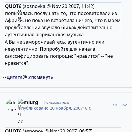
QUOTE
(sosnovka @ Nov 20 2007, 11:42)
попыталась послушать то, что посоветовали из
Африки, но пока не встретила ничего, что в моем
представлении звучало бы как действительно
аутентичная африканская музыка.
А Вы не заморочивайтесь, аутентично или
неаутентично. Попробуйте для начала
калссифицировать попроще: "нравится" -- "не
нравится".
Цитата
Упомянуть
comment_4857053
Статистика авторов
demiurg
Пользователь
Опубликовано
20 ноября, 2007
18 г.
QUOTE
(aspopov @ Nov 20 2007, 06:57)