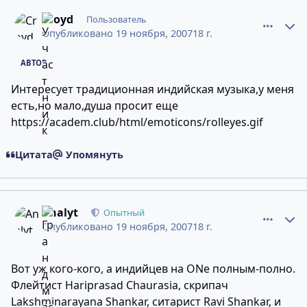
comment_4854862
Статистика авторов
Croyd
Пользователь
Опубликовано
19 ноября, 2007
18 г.
АВТОР
Интересует традиционная индийская музыка,у меня
есть,но мало,душа просит еще
https://academ.club/html/emoticons/rolleyes.gif
Цитата
Упомянуть
comment_4854994
Статистика авторов
Analyt
Опытный
Опубликовано
19 ноября, 2007
18 г.
Вот уж кого-кого, а индийцев на ONe полным-полно.
Флейтист Hariprasad Chaurasia, скрипач
Lakshminarayana Shankar, ситарист Ravi Shankar, и