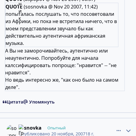
QUOTE
(sosnovka @ Nov 20 2007, 11:42)
попыталась послушать то, что посоветовали
из Африки, но пока не встретила ничего, что в
моем представлении звучало бы как
действительно аутентичная африканская
музыка.
А Вы не заморочивайтесь, аутентично или
неаутентично. Попробуйте для начала
калссифицировать попроще: "нравится" -- "не
нравится".
Но ведь интересно же, "как оно было на самом
деле".
Цитата
Упомянуть
comment_4858213
Статистика авторов
sosnovka
Опытный
Опубликовано
20 ноября, 2007
18 г.