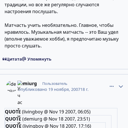
традиции, но все же регулярно случаются
настроения послушать.
Матчасть учить необязательно. Главное, чтобы
нравилось. Музыкальная матчасть -- это Ваш удел
(вполне уважаемое хобби), я предпочитаю музыку
просто слушать.
Цитата
Упомянуть
comment_4852551
Статистика авторов
demiurg
Пользователь
Опубликовано
19 ноября, 2007
18 г.
QUOTE
(livingboy @ Nov 19 2007, 06:05)
QUOTE
(demiurg @ Nov 18 2007, 23:51)
QUOTE
(livingboy @ Nov 18 2007, 17:16)