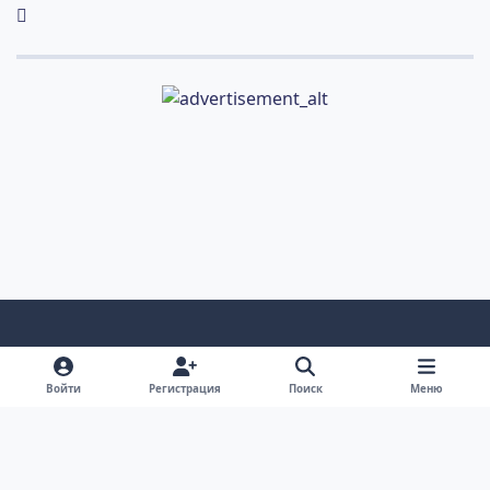
Светлый режим
Темный режим
Системные предпочтения
v
Войти
Регистрация
Поиск
Меню
k
Обратная связь
Cookie-файлы
RSS
Форум Академгородка, Новосибирск