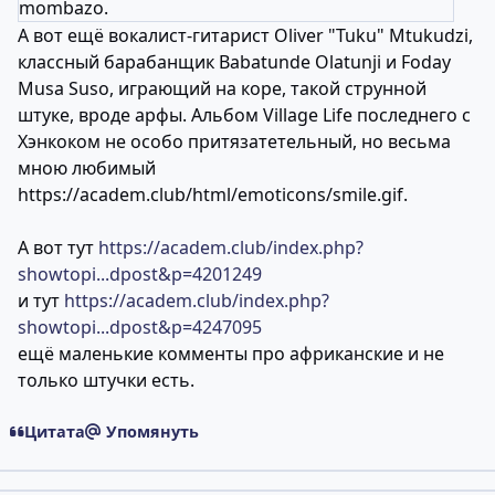
mombazo.
А вот ещё вокалист-гитарист Oliver "Tuku" Mtukudzi,
классный барабанщик Babatunde Olatunji и Foday
Musa Suso, играющий на коре, такой струнной
штуке, вроде арфы. Альбом Village Life последнего с
Хэнкоком не особо притязатетельный, но весьма
мною любимый
https://academ.club/html/emoticons/smile.gif
.
А вот тут
https://academ.club/index.php?
showtopi...dpost&p=4201249
и тут
https://academ.club/index.php?
showtopi...dpost&p=4247095
ещё маленькие комменты про африканские и не
только штучки есть.
Цитата
Упомянуть