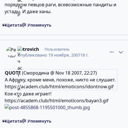
порядком певцов раги, всевозможные пандиты и
устады. И даже ханы.
Цитата
Упомянуть
comment_4855868
Статистика авторов
Petrovich
Пользователь
Опубликовано
19 ноября, 2007
18 г.
QUOTE
(Смородина @ Nov 18 2007, 22:27)
А Африку, кроме меня, похоже, никто не слушает.
https://academ.club/html/emoticons/idontnow.gif
Кое-кто даже играет!
https://academ.club/html/emoticons/bayan3.gif
Цитата
Упомянуть