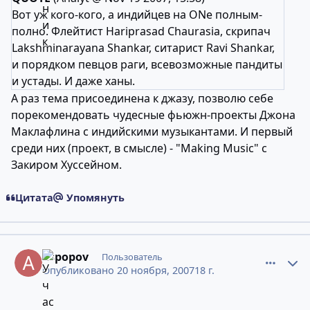
Вот уж кого-кого, а индийцев на ONe полным-
полно. Флейтист Hariprasad Chaurasia, скрипач
Lakshminarayana Shankar, ситарист Ravi Shankar,
и порядком певцов раги, всевозможные пандиты
и устады. И даже ханы.
А раз тема присоединена к джазу, позволю себе
порекомендовать чудесные фьюжн-проекты Джона
Маклафлина с индийскими музыкантами. И первый
среди них (проект, в смысле) - "Making Music" с
Закиром Хуссейном.
Цитата
Упомянуть
comment_4856838
Статистика авторов
aspopov
Пользователь
Опубликовано
20 ноября, 2007
18 г.