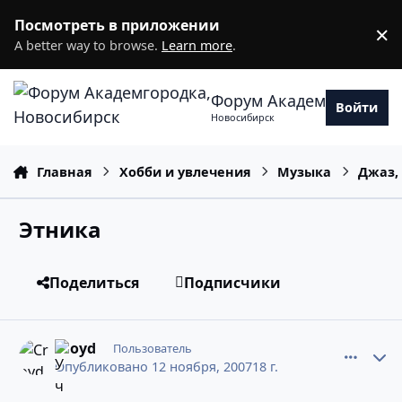
Перейти к содержанию
Посмотреть в приложении
×
D
A better way to browse.
Learn more
.
Форум Академгородка
Войти
Новосибирск
Главная
Хобби и увлечения
Музыка
Джаз,
Этника
Поделиться
Подписчики
comment_4824810
Статистика авторов
Croyd
Пользователь
Опубликовано
12 ноября, 2007
18 г.