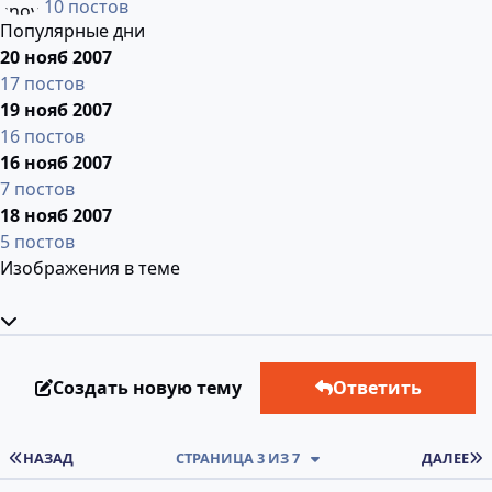
10 постов
Популярные дни
20 нояб 2007
17 постов
19 нояб 2007
16 постов
16 нояб 2007
7 постов
18 нояб 2007
5 постов
Изображения в теме
Развернуть обзор темы
Создать новую тему
Ответить
ПЕРВАЯ СТРАНИЦА
НАЗАД
СТРАНИЦА 3 ИЗ 7
ДАЛЕЕ
comment_4852513
Статистика авторов