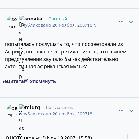
comment_4856538
Статистика авторов
sosnovka
Опытный
Опубликовано
20 ноября, 2007
18 г.
попыталась послушать то, что посоветовали из
Африки, но пока не встретила ничего, что в моем
представлении звучало бы как действительно
аутентичная африканская музыка.
Цитата
Упомянуть
comment_4856697
Статистика авторов
demiurg
Пользователь
Опубликовано
20 ноября, 2007
18 г.
QUOTE
(Analyt @ Nov 19 2007, 15:58)