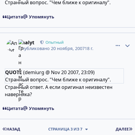
Странный вопрос. "Чем ближе к оригиналу".
Цитата
Упомянуть
comment_4859436
Статистика авторов
Analyt
Опытный
Опубликовано
20 ноября, 2007
18 г.
QUOTE
(demiurg @ Nov 20 2007, 23:09)
Странный вопрос. "Чем ближе к оригиналу".
Странный ответ. А если оригинал неизвестен
наверняка?
Цитата
Упомянуть
ПЕРВАЯ СТРАНИЦА
НАЗАД
СТРАНИЦА 3 ИЗ 7
ДАЛЕЕ