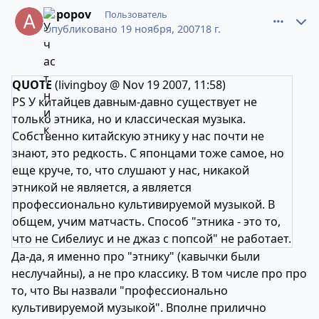
aspopov
Пользователь
Опубликовано
19 ноября, 2007
18 г.
QUOTE
(livingboy @ Nov 19 2007, 11:58)
PS У китайцев давным-давно существует не
только этника, но и классическая музыка.
Собственно китайскую этнику у нас почти не
знают, это редкость. С японцами тоже самое, но
еще круче, то, что слушают у нас, никакой
этникой не является, а является
профессионально культивируемой музыкой. В
общем, учим матчасть. Способ "этника - это то,
что не Сибелиус и не джаз с попсой" не работает.
Да-да, я именно про "этнику" (кавычки были
неслучайны), а не про классику. В том числе про про
то, что Вы назвали "профессионально
культивируемой музыкой". Вполне прилично