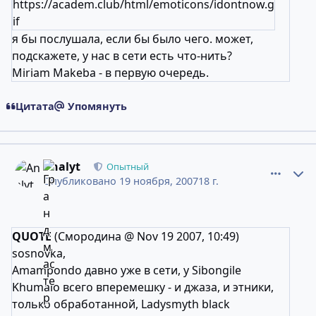
https://academ.club/html/emoticons/idontnow.g
if
я бы послушала, если бы было чего. может,
подскажете, у нас в сети есть что-нить?
Miriam Makeba - в первую очередь.
Цитата
Упомянуть
comment_4852846
Статистика авторов
Analyt
Опытный
Опубликовано
19 ноября, 2007
18 г.
QUOTE
(Смородина @ Nov 19 2007, 10:49)
sosnovka,
Amampondo давно уже в сети, у Sibongile
Khumalo всего вперемешку - и джаза, и этники,
только обработанной, Ladysmyth black