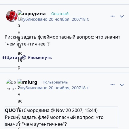
comment_4859000
Статистика авторов
Смородина
Опытный
Опубликовано
20 ноября, 2007
18 г.
Рискну задать флеймоопасный вопрос: что значит
"чем аутентичнее"?
Цитата
Упомянуть
comment_4859405
Статистика авторов
demiurg
Пользователь
Опубликовано
20 ноября, 2007
18 г.
QUOTE
(Смородина @ Nov 20 2007, 15:44)
Рискну задать флеймоопасный вопрос: что
значит "чем аутентичнее"?