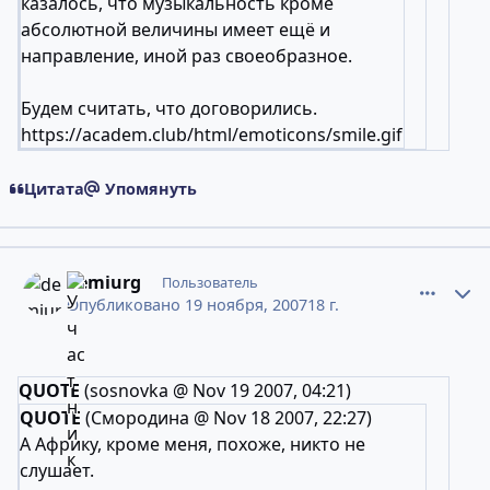
казалось, что музыкальность кроме
абсолютной величины имеет ещё и
направление, иной раз своеобразное.
Будем считать, что договорились.
https://academ.club/html/emoticons/smile.gif
Цитата
Упомянуть
comment_4852562
Статистика авторов
demiurg
Пользователь
Опубликовано
19 ноября, 2007
18 г.
QUOTE
(sosnovka @ Nov 19 2007, 04:21)
QUOTE
(Смородина @ Nov 18 2007, 22:27)
А Африку, кроме меня, похоже, никто не
слушает.